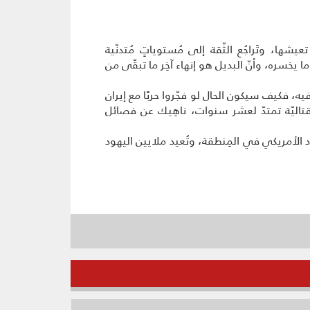
عيشها، وتَراجُع الثّقة إلى مُستوياتٍ مُتدنّية
ما يخسره، وأنّ البديل هو إنهاء آخِر ما تبقّى من
يه، فكيف سيكون الحال لو فجّروا حربًا مع إيران
 خبرةً قتاليّة تمتدّ لعشر سنوات، ناهِيك عن فصائل
ود الأمريكي في المِنطقة، وتُعيد ملايين اليهود