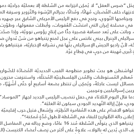
ِثل “ضرس العقل” لا يُمكِن انتِزاعه من السّلطة إلا بعمليّة جراحيّة دمو
للانتِهاء خلف القُضبان، مُهانًا، ومُدانًا، بجرائم الرّشوة والتّزوير وسرقة الما
وبرنامجها النّووي، ونجح في دفع الرئيس الأمريكي السّابق عبر صِهره 
عام 2018 فجاء هذا الخُروج في مصلحة إيران التي امتصّت العُقوبات، وأبطلت مفعولها، 
ورانيوم بشَكلٍ مُتَدرِّج إلى 62 بالمِئة، وباتت على بُعد مسافة قصيرة جدًّا من إنتاج رؤوس نو
سرائيلي الجِنرال بيني غانتس على عجل لمنع نِتنياهو من شنّ عُدوانٍ ضدّ
نّ راديو الجيش الإسرائيلي بثّها في نشراته الإخباريّة، فنِتنياهو بات م
ةٍ كُبرى مُهينة من حربٍ في قِطاع غزّة.
ى مُعظم المُستوطنات والمُدن الفِلسطينيّة المُحتلّة، واستنزفت مخزو
ئل ليست عاجلةً، ويُمكِن أن تنتظر بضعة أسابيع أو حتّى أشْهُرًا، ممّا
يين إسرائيليين وغربيين.
عندما قال اليوم الثلاثاء في حفلِ تنصيب الرئيس الجديد لجهاز “الموساد” 
جودي، فإنّ إزالة التّهديد الجودي سيكون لهُ الغلبَة”.
نياهو الاقدام على هذه المُقامرة الخَطِرَة، وإشعال فتيل حرب إقليميّة
لان حالة الطّوارئ للبقاء في السّلطة لأطولِ مُدَّةٍ مُمكنة؟”.
ليس من السّهل الإجابة عن هذا السّؤال، ولكنّ نِتنياهو الذي يتولّى 
 الذي يُدين له بالولاء، علاوةً على أكثر من نِصف أعضاء الكنيست (البر