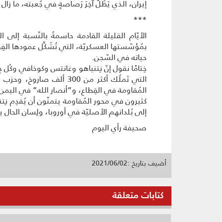
إيران، الذي يَظَلُّ آخِرَ رَصاصةٍ في جُعبته، ما زال غ
***
الأيّام القليلة القادمة حاسمةٌ بالنّسبة إلى ال
بمُؤسّستها العسكريّة، التي تُشَكِّل عمودها الفِق
حياته في السّجن.
خِتامًا نقول إنّ نِتنياهو وغانتس وكوخافي وكُل 
التي تَملُك أكثر من 300
المُقاومة في القِطاع، و”أنصار الله” في اليمن
كثيرون في محور المُقاومة يتمنّون أن يُقدِم نِت
إلى بُلدانهم الأصليّة في أوروبا، ولِسان الحال يقول 
صحيفة رأي اليوم
أضيف بتاريخ :2021/06/02
كتابات متعلقة