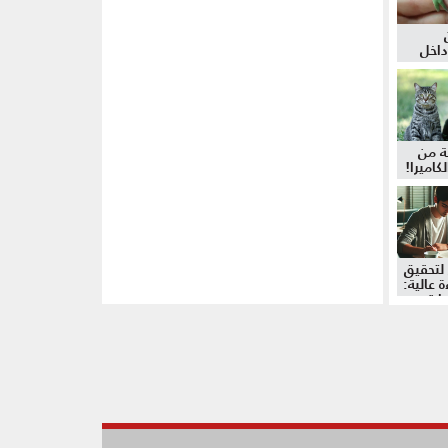
داخل
ة من
كاميرا!
لتحقيق
 عالية:
دات