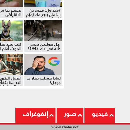
#متداول: محمد بن
ضفدع نجا من
سلمان يبيع ماء زمزم
الانقراض... 
للمواطنين
موزة!
رجل هولندي يعيش
كلب ينقذ قط
كأنه في عام 1943!
الموت أمام ال
لماذا فشلت نظارات
أفضل الطرق 
جوجل؟
الدراسة بكفاءة
نصائح وإرشا
فيديو
صور
إنفوغراف
www.khabir.net