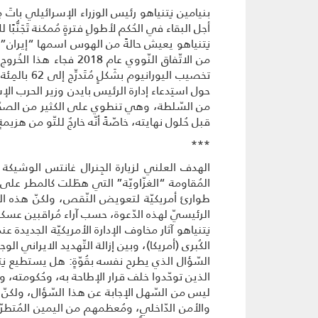
بنيامين نِتنياهو رئيس الوزراء الإسرائيلي باتَ م
أجل البقاء في الحُكم لأطولِ فترةٍ مُمكنة تَجَنُّبًا 
نِتنياهو يعيش حالةً من الهوس اسمها “إيران” 
من الاتّفاق النّووي 
تخصيب الي
حول استِدعاء إدارة الرئيس بايدن وزير الحرب الإ
من السّلطة، وهي تنطوي على الكثير من الصحّة، لأ
قبل حُلول نهايته، خاصّةً أنّه خارجٌ للتّو من هزيم
***
المُقاومة “الغزّاويّة” التي هطَلت كالمطر عل
طوارئ أمريكيّة لتعويض النّقص، ولكنّ هذه المسا
الرئيسيّ لهذه الدّعوة، حسب آراء مُراقبين عسكر
نِتنياهو آثار مخاوف الإدارة الأمريكيّة الجديدة 
الكُبرى (أمريكا)، وبين إزالة التّهديد الايراني الو
السّؤال الذي يطرح نفسه بقُوّةٍ: هل يستطيع نِت
الذين توحّدوا خلف قرار الإطاحة به، وحُكومته، وإع
والأمن الدّاخلي، ومُعظمهم من اليمين المُتطرّف