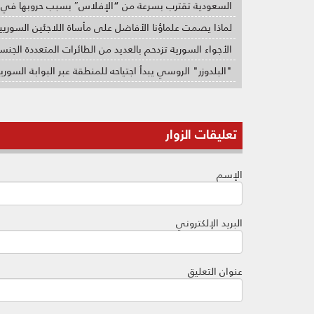
السعودية تقترب بسرعة من “الإفلاس″ بسبب حروبها في 
لماذا يصمت علماؤنا الأفاضل على مأساة اللاجئين السوريي
الأجواء السورية تزدحم بالعديد من الطائرات المتعددة الجنس
"البلدوزر" الروسي يبدأ اجتياحه للمنطقة عبر البوابة السوري
تعليقات الزوار
الإسم
البريد الإلكتروني
عنوان التعليق