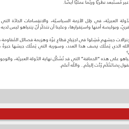
ير مُستَبعد نظريًّا وربّما عمليًّا أيضًا.
دّولة العبريّة، في ظِل الأزمة السياسيّة، والانقِسامات الحادّة التي ت
ريّ، وبوليصة أمنها واستِقرارها، وعلينا أن نتذكّر أنّ نِتنياهو ليس لديه 
جِنرالات جيشهم فَشِلوا في اجتِياح قطاع غزّة وهزيمة فصائل المُقاومة ف
 ألف صاروخ، وحزب الله الذي يَملُك نِصف هذا العدد، وسورية التي يَملُك جيشها
؟
نياهو على هذه “الحماقة” التي قد تُشَكِّل نهاية الدّولة العبريّة، والوج
بِضاعَتُكُم رُدَّت إليكُم.. واللُه أعلم.