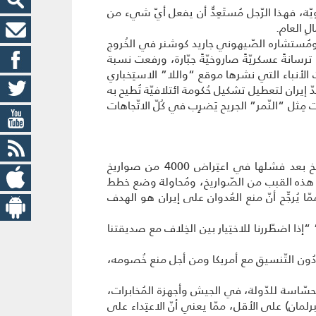
يّة، فهذا الرّجل مُستَعِدٌّ أن يفعل أيّ شيء من
لِ العام.
ومُستشاره الصّيهوني جاريد كوشنر في الخُروج
وطوّرت ترسانةً عسكريّةً صاروخيّةً جبّارة، ورفعت نسبة
ويّة، وإذا صحّت الأنباء التي نشرها موقع “واللا” الاستِخباري
 إيران لتعطيل تشكيل حُكومة ائتلافيّة تُطيح به
ِثل “النّمر” الجريح يَضرِب في كُلّ الاتّجاهات
الهدف العلني لزيارة الجِنرال غانتس الوشيكة لواشنطن هو بحث تطوير منظومة القبب الحديديّة المُضادّة للصّواريخ بعد فشلها في اعتِراض 4000 من صواريخ
ن هذه القبب من الصّواريخ، ومُحاولة وضع خطط
 يُرجِّح أنّ منع العُدوان على إيران هو الهدف
“إذا اضطّررنا للاختِيار بين الخِلاف مع صديقتنا
 دُون التّنسيق مع أمريكا ومن أجل منع خُصومه،
السّلطة مُنذ 16 عامًا، وضع رجاله في المفاصل الحسّاسة للدّولة، في الجيش وأجهزة المُخابرات،
لمان) على الأقل، ممّا يعني أنّ الاعتِداء على