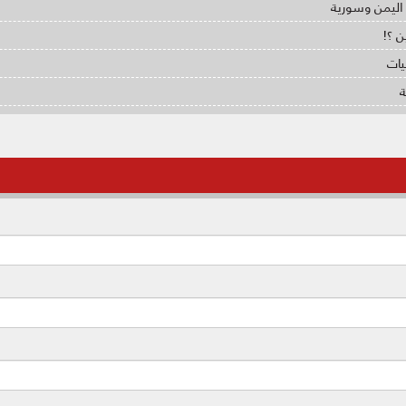
اليمن وسورية
ن ؟!
يات
ة