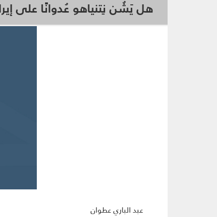
هل يَشُن نِتنياهو عُدوانًا على إي
عبد الباري عطوان