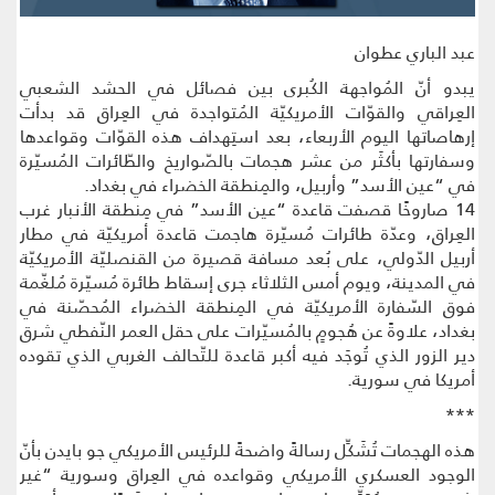
عبد الباري عطوان
يبدو أنّ المُواجهة الكُبرى بين فصائل في الحشد الشعبي
العِراقي والقوّات الأمريكيّة المُتواجدة في العِراق قد بدأت
إرهاصاتها اليوم الأربعاء، بعد استِهداف هذه القوّات وقواعدها
وسفارتها بأكثَر من عشر هجمات بالصّواريخ والطّائرات المُسيّرة
في “عين الأسد” وأربيل، والمِنطقة الخضراء في بغداد.
14 صاروخًا قصفت قاعدة “عين الأسد” في مِنطقة الأنبار غرب
العِراق، وعدّة طائرات مُسيّرة هاجمت قاعدة أمريكيّة في مطار
أربيل الدّولي، على بُعد مسافة قصيرة من القنصليّة الأمريكيّة
في المدينة، ويوم أمس الثلاثاء جرى إسقاط طائرة مُسيّرة مُلغّمة
فوق السّفارة الأمريكيّة في المِنطقة الخضراء المُحصّنة في
بغداد، علاوةً عن هُجومٍ بالمُسيّرات على حقل العمر النّفطي شرق
دير الزور الذي تُوجَد فيه أكبر قاعدة للتّحالف الغربي الذي تقوده
أمريكا في سورية.
***
هذه الهجمات تُشَكِّل رسالةً واضحةً للرئيس الأمريكي جو بايدن بأنّ
الوجود العسكري الأمريكي وقواعده في العِراق وسورية “غير