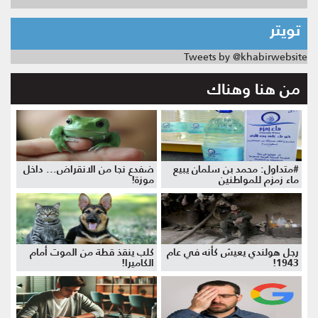
تويتر
Tweets by @khabirwebsite
من هنا وهناك
#متداول: محمد بن سلمان يبيع
ضفدع نجا من الانقراض... داخل
ماء زمزم للمواطنين
موزة!
رجل هولندي يعيش كأنه في عام
كلب ينقذ قطة من الموت أمام
1943!
الكاميرا!