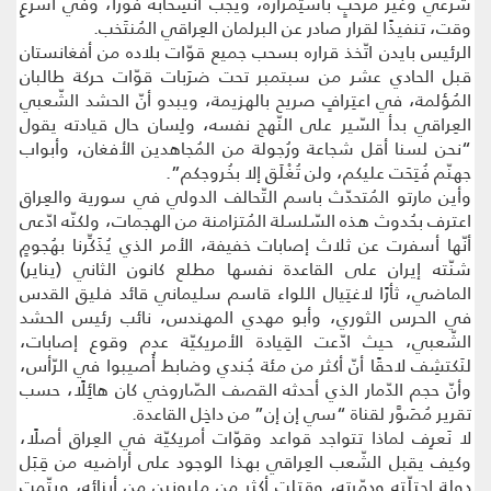
شرعي وغير مُرَحِّبٍ باستِمراره، ويجب انسِحابه فَورًا، وفي أسرعِ
وقت، تنفيذًا لقرار صادر عن البرلمان العِراقي المُنتَخب.
الرئيس بايدن اتّخذ قراره بسحب جميع قوّات بلاده من أفغانستان
قبل الحادي عشر من سبتمبر تحت ضرَبات قوّات حركة طالبان
المُؤلمة، في اعتِرافٍ صريح بالهزيمة، ويبدو أنّ الحشد الشّعبي
العِراقي بدأ السّير على النّهج نفسه، ولِسان حال قيادته يقول
“نحن لسنا أقل شجاعة ورُجولة من المُجاهدين الأفغان، وأبواب
جهنّم فُتِحَت عليكم، ولن تُغْلَق إلا بخُروجكم”.
وأين مارتو المُتحدّث باسم التّحالف الدولي في سورية والعِراق
اعترف بحُدوث هذه السّلسلة المُتزامنة من الهجمات، ولكنّه ادّعى
أنّها أسفرت عن ثلاث إصابات خفيفة، الأمر الذي يُذَكِّرنا بهُجومٍ
شنّته إيران على القاعدة نفسها مطلع كانون الثاني (يناير)
الماضي، ثأرًا لاغتِيال اللواء قاسم سليماني قائد فليق القدس
في الحرس الثوري، وأبو مهدي المهندس، نائب رئيس الحشد
الشّعبي، حيث ادّعت القِيادة الأمريكيّة عدم وقوع إصابات،
لنَكتشِف لاحقًا أنّ أكثر من مئة جُندي وضابط أُصيبوا في الرّأس،
وأنّ حجم الدّمار الذي أحدثه القصف الصّاروخي كان هائِلًا، حسب
تقرير مُصَوَّر لقناة “سي إن إن” من داخِل القاعدة.
لا نَعرِف لماذا تتواجد قواعد وقوّات أمريكيّة في العِراق أصلًا،
وكيف يقبل الشّعب العِراقي بهذا الوجود على أراضيه من قِبَل
دولة احتلّته ودمّرته، وقتلت أكثر من مِليونين من أبنائه، ويتّمت