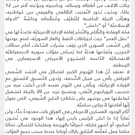
مِئات الآلاف من أطفاله ونِسائه، وحاصرته وجوّعته أكثر من 12
عامًا، وبذَرت بُذور التّفتيت الطّائفي والعِرقي بين مُواطنيه،
وهيّأت البيئة الحاضنة للتّطرّف ومُنظّماته وخاصّةً “الدولة
الإسلاميّة” أو “داعش”.
قمّة الوقاحة والظُّلم والتّنمّر إقامة الإدارة الأمريكيّة قاعدةً لها في
“حقل العمر” حيث احتِياطات النفط والغاز السوريّة، لمنع عودتها
إلى الشّعب السوري الذي يَقِف عشَرات السّاعات أمام محطّات
البنزين، وتُقدّمها هديّةً لما يُسمّى بقوّات سورية الديمقراطيّة
الانفصاليّة الدّاعمة للمشروع الأمريكي الاستِعماري في
المِنطقة.
لا نعتقد أنّ هذا الهُجوم الكبير لفصائل في الحشد الشّعبي
العِراقي يأتي من قبيل الصُّدفة، وبُدون التّنسيق المُسبَق مع
القِيادة الإيرانيّة، ويأتي في اليَوم نفسه الذي أعلنت فيه عن
تخصيب اليورانيوم النّقي، وبنسبةٍ تزيد عن 20 بالمِئة لتشغيل
مُفاعلاتها في بوشهر على شاطئ الخليج الشّرقي، التي تقول
إنّها أقامتها لأغراضٍ سلميّة.
أيّام الوجود العسكري الأمريكي في العِراق باتت معدودةً جدًّا، ولن
نُفاجَأ إذا ما اعلن الرئيس بايدن إنهاء هذا الوجود في غُضون
أسابيع، أو أشهرٍ قليلة، اعتِرافًا بالهزيمة وتقليصًا للخسائر، تمامًا
مثلما فعل مُعلّمه السّابق باراك أوباما عندما سحب جميع القوّات