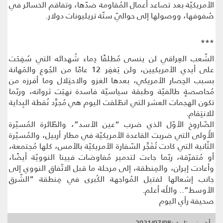
الأمريكيّة بعد تصاعد أعمال المُقاومة ضدّها، وتفاقم الخسائر في
صُفوفها، ووصولها إلى حواليّ ستّة تريليونات دولار.
***
الشّعب العِراقي لن ينسى مُطلقًا دِماء شُهدائه التي سُفِحَت
على أيدي الأمريكيين، ولن يَغفِر 12 عامًا من الجُوع والمَهانة
بسبب الحِصار الأمريكي، بعدها الغزو والاحتِلال وما أفرزه من
مُحاصصةٍ طائفيّة وطبقة سياسيّة فاسدة نهبَت ثرواته، وربّما
تكون الهجمات العشر التي انطَلقت اليوم هي مُجرَّد نُقطة البِداية
للانتِقام.
الصّاروخ الأوّل الذي ضرب “عين الأسد”، والطّائرة المُسيّرة
الأُولى التي ضربت القاعدة الأمريكيّة في مطار أربيل، والمُسيّرة
الثّانية التي كادت تُفَجِّر السّفارة الأمريكيّة بالأمس، كلها مُجتمعة،
أو مُتفرّقة، ربّما جاءت لتدمير مُفاوضات فيينا النوويّة أيضًا،
وأعادت إيران، والمِنطقة، إلى مرحلة ما قبل الاتّفاق النووي إلى
جانب إشعالها لفتيل المُواجهة الكُبرى في مِنطقة “الشّرق
الأوسط”.. واللُه أعلم.
صحيفة رأي اليوم
أضيف بتاريخ :2021/07/08