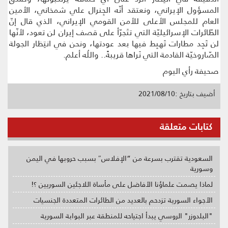
المسؤول الإيراني، ونعتقد أنّه الجِنرال علي شمخاني، الأمين
العام للمجلس الأعلى للأمن القومي الإيراني، الذي قال إنّ
الطّائرات الإسرائيليّة التي تتَجرّأ على قصف إيران لن تعود، لأنّها
لن تَجِد مطارات تَهبِط فيها بعد عودتها، ونحن في انتِظار الجولة
الصّاروخيّة القادمة التي نَراها قريبةً.. واللُه أعلم.
صحيفة رأي اليوم
أضيف بتاريخ :2021/08/10
كتابات متعلقة
السعودية تقترب بسرعة من “الإفلاس″ بسبب حروبها في اليمن
وسورية
لماذا يصمت علماؤنا الأفاضل على مأساة اللاجئين السوريين ؟!
الأجواء السورية تزدحم بالعديد من الطائرات المتعددة الجنسيات
"البلدوزر" الروسي يبدأ اجتياحه للمنطقة عبر البوابة السورية