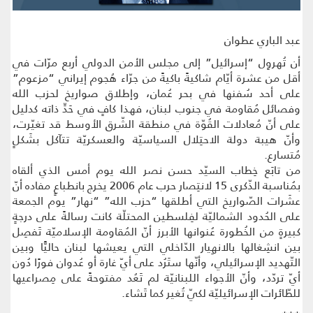
عبد الباري عطوان
أن تُهروِل “إسرائيل” إلى مجلس الأمن الدولي أربع مرّات في
أقل من عشرة أيّام شاكيةً باكيةً من جرّاء هُجوم إيراني “مزعوم”
على أحد سُفنها في بحر عُمان، وإطلاق صواريخ لحزب الله
وفصائل مُقاومة في جنوب لبنان، فهذا كافٍ في حَدِّ ذاته كدليل
على أنّ مُعادلات القُوّة في منطقة الشّرق الأوسط قد تغيّرت،
وأنّ هيبة دولة الاحتِلال السياسيّة والعسكريّة تتآكل بشَكلٍ
مُتسارع.
من تابَع خِطاب السيّد حسن نصر الله يوم أمس الذي ألقاه
بمُناسبة الذّكرى 15 لانتِصار حرب عام 2006 يخرج بانطباعٍ مفاده أنّ
عشَرات الصّواريخ التي أطلقها “حزب الله” “نهار” يوم الجمعة
على الحُدود الشماليّة لفِلسطين المحتلّة كانت رسالةً على درجةٍ
كبيرةٍ من الخُطورة عُنوانها الأبرز أنّ المُقاومة الإسلاميّة تَفصِل
بين انشِغالها بالانهِيار الدّاخلي التي يعيشها لبنان حاليًّا وبين
التّهديد الإسرائيلي، وأنّها ستَرُد على أيّ غارة أو عُدوان فورًا دُون
أيّ تردّد، وأنّ الأجواء اللبنانيّة لم تَعُد مفتوحةً على مِصراعيها
للطّائرات الإسرائيليّة لكيّ تُغير كما تَشاء.