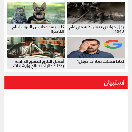
رجل هولندي يعيش كأنه في عام
كلب ينقذ قطة من الموت أمام
1943!
الكاميرا!
لماذا فشلت نظارات جوجل؟
أفضل الطرق لتحقيق الدراسة
بكفاءة عالية: نصائح وإرشادات
استبيان