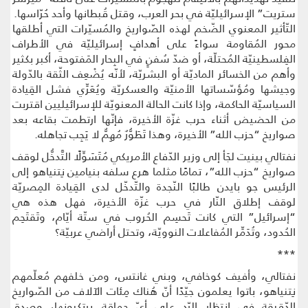
ستريت” الإسرائيليّة في بحر العرب، وقتل قُبطانها وأحد حُرّاسها.
التّأثير المعنوي الضّخم لهذه الصّواريخ والمُسيّرات التي أطلقها
محور المُقاومة سواءً على أهدافٍ إسرائيليّة في الأطراف
الفِلسطينيّة المُحتلّة، أو ضدّ سُفنٍ في البِحار المَفتوحة، أكبر بكثير
وأهم من الخسائر الماديّة أو البشريّة، لأنّه يُضْعِف الثّقة بالدّولة
وجيشها ومُؤسّساتها الأمنيّة والعسكريّة ويُعَرِّي فشل القِيادة
السياسيّة الحاكمة، وإذا كانت الحالة المعنويّة للإسرائيليين اقتربت
من الحضيض أثناء حرب غزّة الأخيرة، فإنّها ارتطمت بقاعه بعد
صواريخ “حزب الله” الأخيرة، وهذا تَطَوُّرٌ مُهِمٌّ لا يَجِب تجاهله.
نفتالي بينيت لجَأ إلى وزير الدّفاع الأمريكي مُتَسَوِّلًا التَّدخُّل لوقف
صواريخ “حزب الله”، تمامًا مثلما هرع سلفه بنيامين نِتنياهو إلى
الرئيس جو بايدن طالبًا النّجدة والتّدخّل لدى القِيادة المِصريّة
لوقف إطلاق النّار في حرب غزّة الأخيرة، فهل هذه هي
“إسرائيل” التي كانت تَحسِم الحُروب في ستّة أيّام، وتَقتَحِم
الحُدود، وتُدَمِّر المُفاعلات النوويّة، وتحتل أراضي عربيّة؟
***
نفتالي، وأفيف كوخافي، وبني غانتس، ومن خلفهم مُعلّمهم
نِتنياهو، باتوا يعلمون جيّدًا أنّ هُناك مِئات الآلاف من الصّواريخ
الدّقيقة في انتِظار الرّد على أيّ حماقة يرتكبونها، وصدق