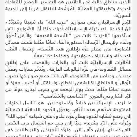
الأخير، مناطق خالية في الجانبين هو التّفسير الأوضح للمُعادلة
الجديدة وتطبيقاتها العمليّة المُرشَّحة للانتِقال قريبًا إلى الجبهة
السوريّة.
الرّدع الإسرائيلي على صواريخ “حزب الله” جاء مُرتَبِكًا ومُتَرَدِّدًا،
لأنّ القِيادة العسكريّة الإسرائيليّة تُدرك جيّدًا أنّ الصّواريخ التي
استَخدمها “الحزب” كانت من “النّسخة القديمة” والأقل تَطَوُّرًا
ودقّة، ولإيصال الرّسالة المذكورة آنفًا، تمامًا مثلما فعلت فصائل
المُقاومة في قِطاع غزّة بإطلاق هذه النّسخة، لإشغال القُبَب
الحديديّة، واستِنزاف صواريخها، وهذا ما حدَث فِعلًا.
الطّائرات الإسرائيليّة كانت تَرُد بالغارات والقصف على إطلاق
فصائل المُقاومة في غزّة البالونات الحارقة، وتُدَمِّر عمارات وتَقتُل
مدنيين، وعناصر في المُقاومة، الآن باتت جميع صواريخها تَضرِب
الرِّمال أو المناطق الخالية في القِطاع، ولا تقتل أو تُصيب معزة أو
نعجة، تمامًا مثلما حدث يوم الجمعة في جنوب لبنان، خوفًا من
الرّد الصّاروخي الفوري “المُناسب والمُتناسب”.
ما يُرعِب الإسرائيليين قيادةً ومُستوطنين، هو تناسل الجبَهات
المفتوحة ضدّهم هذه الأيّام، وتحوّل الحُدود اللبنانيّة الشماليّة
إلى وَضعٍ مُشابه لحُدود قِطاع غزّة، علاوةً على شجاعة “حزب الله”
وجُرأته على الرّد بسُرعةٍ، جنبًا إلى جنبٍ مع اشتِعال حرب السّفن
التي كسبتها إيران حتّى الآن، وتردّد الأمريكان والبريطانيين في
تنفيذ تهديداتهم بالانتِقام للهُجوم بالمُسيّرات على ناقلة “ميرسر