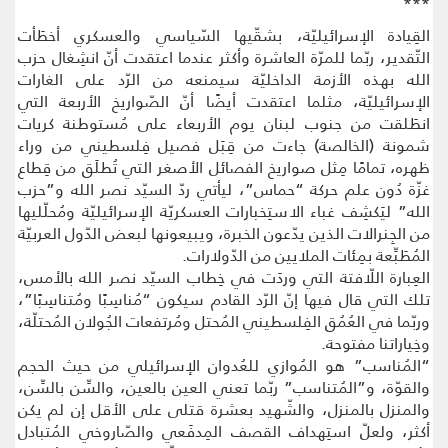
***
القِيادة الإسرائيليّة، بشقّيها السّياسي والعسكري أخطَأت
التّقدير، ربّما للمرّة العاشرة وأكثر عندما اعتقدت أنّ انشِغال حزب
الله بهذه الأزمة الداخليّة سيمنعه من الرّد على الغارات
الإسرائيليّة، مثلما اعتقدت أيضًا أنّ الصّواريخ الأربعة التي
انطَلقت من جنوب لبنان يوم الأربعاء على مُستوطنة كريات
شمونة (الخالصة) جاءت من قِبَل فصيل فِلسطيني من وراء
ظهره، تمامًا مِثل صواريخ الفصائل الأصغر التي تُطلَق من قِطاع
غزّة دُون علم حركة “حماس”، ليأتي ردّ السيّد نصر الله و”حزب
الله” ليَكشِف غباء الاستِخبارات العسكريّة الإسرائيليّة ومُحلّليها
من الجِنرالات الذين يدّعون الخبرة، ويبيعونها لبعض الدّول العربيّة
المُطَبِّعة بمِئات الملايين من الدّولارات.
العِبارة اللّافتة التي وردَت في خِطاب السيّد نصر الله بالأمس،
تلك التي قال فيها إنّ الرّد القادم سيكون “مُناسِبًا ومُتناسِبًا”،
وربّما في العُمُق الفِلسطيني المُحتل ومُرتفعات الجُولان المُحتلّة،
وخِياراتنا مفتوحة.
“المُناسب” هو المُوازي للعُدوان الإسرائيلي من حيث الحجم
والقوّة، و”المُتناسب” ربّما تعني العين بالعين، والسِّن بالسِّن،
والمنزل بالمنزل، والشّهيد بعشرة قتلى على الأقل إن لم يكن
أكثر، ولعلّ استِهداف القصف المِدفَعي والصّاروخي المُتبادل