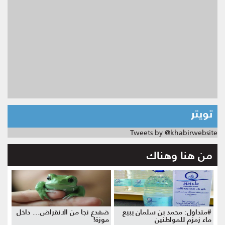
تويتر
Tweets by @khabirwebsite
من هنا وهناك
#متداول: محمد بن سلمان يبيع
ضفدع نجا من الانقراض... داخل
ماء زمزم للمواطنين
موزة!