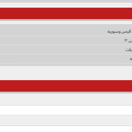
اليمن وسورية
ن ؟!
يات
ة