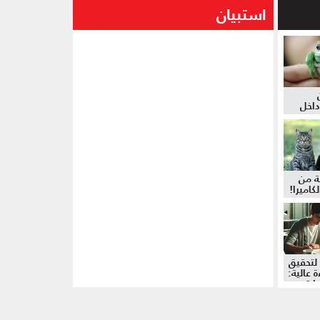
استبيان
داخل
ة من
كاميرا!
لتحقيق
 عالية:
دات