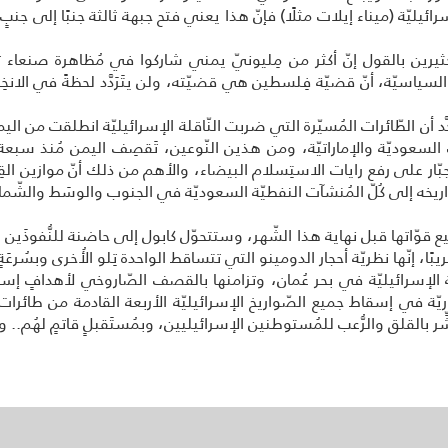
رائيليّة (ميناء إيلات مثلًا) فإنّ هذا يعني فتح جبهة ثالثة جنبًا إلى جن
الكثيرين بالقول إنّ أكثر من مِليونيّ يمني شاركوا في مُظاهرة صنعاء 
اته السياسيّة، أنّ قضيّة فِلسطين هي قضيّته، ولن يتَرَدَّد لحظةً في الانخِ
كَّد أن الطّائرات المُسيّرة التي ضربت النّاقلة الإسرائيليّة انطلقت من الي
ف 15” مثلًا؟ الطّائرات السعوديّة والإماراتيّة، ومن هذين النّوعين، تَقصِف اليمن مُنذ
لجبّار على رفع رايات الاستِسلام البيضاء، والأهم من ذلك أنّ موازين 
اريخه إلى كُلّ المُنشآت النفطيّة السعوديّة في الجنوب والوسَط والشّما
وّاتها قبل نهاية هذا الشّهر، وستتحوّل كابول إلى حاضنة للنُّفوذَين ا
، إنّها نظريّة أحجار الدومينو التي تتساقط الواحدة تِلو الأُخرى وبسُرعَةٍ
لة الإسرائيليّة في بحر عُمان، وتزامنها بالقصف الصّاروخي لأهدافٍ إس
ريّة في إسقاط جميع الصّواريخ الإسرائيليّة الأربعة القادمة من طائرا
ِّر بالقلق والرُّعب للمُستوطنين الإسرائيليين، وبمُستَقبلٍ قاتمٍ لهُم.. وال