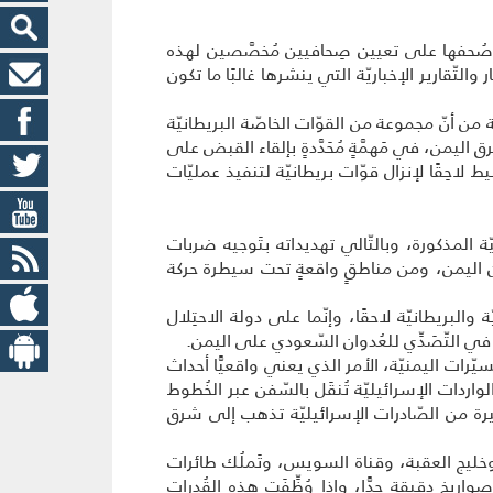
 صُحفها على تعيين صِحافيين مُخصَّصين لهذه
لتّقارير الإخباريّة التي ينشرها غالبًا ما تكون
 من أنّ مجموعة من القوّات الخاصّة البريطانيّة
شرق اليمن، في مَهمَّةٍ مُحَدَّدةٍ بإلقاء القبض على
لاحِقًا لإنزال قوّات بريطانيّة لتنفيذ عمليّات
ة المذكورة، وبالتّالي تهديداته بتَوجيه ضربات
ت من اليمن، ومن مناطقٍ واقعةٍ تحت سيطرة حركة
والبريطانيّة لاحقًا، وإنّما على دولة الاحتِلال
ها في التّصَدِّي للعُدوان السّعودي على اليمن.
يّرات اليمنيّة، الأمر الذي يعني واقعيًّا أحداث
 منه، إذا وضعنا في اعتِبارنا أنّ 90 بالمِئة من الصّادرات والواردات الإسرائيليّة تُنقَل بالسّفن عبر الخُطوط
ة كبيرة من الصّادرات الإسرائيليّة تذهب إلى شرق
 وخليج العقبة، وقناة السويس، وتَملُك طائرات
داها حواليّ 2000 كيلومتر، علاوةً على منظومات صواريخ دقيقة جدًّا، وإذا وُظِّفَت هذه القُدرات