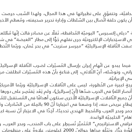
الصحافيّة، وتتفوّق على نظيراتها في هذا المجال، ولهذا السّبب حرصت
 يكون حلقة اتّصال بين السّلطات وإدارة تحرير صحيفته، ومُعظم الأخبار وا
“ديلي إكسبرس” اليوميّة المُحافظة، نَقلًا عن مصادر قالت إنّها مُطّلعة
خَصِّصون في الاستِخبارات الإلكترونيّة جرى نقلهم جَوًّا إلى مطار “الغيضة” في 
ت النّاقلة الإسرائيليّة “ميرسر ستريت” في بحر عُمان، وربّما التّخطيط 
فيما يبدو عن اتّهام إيران بإرسال المُسيّرات لضرب النّاقلة الإسرائيليّ
الإيراني، وتوصّله، أيّ الثّلاثي، إلى قناعةٍ بأنّ هذه المُسيّرات انطلق
ي الإيرانيّة.
جةٍ كبيرة من الخُطورة، ليس على النّاقلات الإسرائيليّة وربّما الأمريكيّة 
كة (أنصار الله) في الحرب ضدّها (أيّ إسرائيل)، ولم يَعُد يَقتَصِر على دور
 جميع النّاقلات الإسرائيليّة الأُخرى ستكون أهدافًا في المُستقبل للمُس
حالة من الشَّلل في الاقتِصاد الإسرائيلي، أو قِطاع عريض
 الأحمر وبحر العرب والمُحيط الهندي تحديدًا، آخِذًا في الاعتِبار أنّ نسب
م” الخليجيّة الواعدة.
رافي الاستراتيجي” المُتَميِّز تُسيطِر على باب المندب، وبحر العرب،
مُسيّرة حصلت عليها من الحليف الإيراني مُتَطوِّرة جدًّا، ويَبْلُغ م