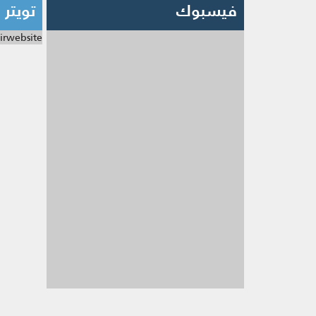
فيسبوك
تويتر
irwebsite