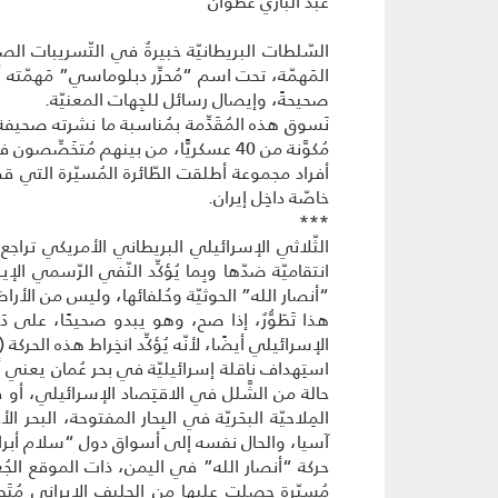
عبد الباري عطوان
السّلطات البريطانيّة خبيرةٌ في التّسريبات 
المَهمّة، تحت اسم “مُحرِّر دبلوماسي” مَهمّته أن
صحيحةً، وإيصال رسائل للجِهات المعنيّة.
نَسوق هذه المُقَدِّمة بمُناسبة ما نشرته صحيفة 
مُكوَّنة من 40 عسكريًّا، من بينهم مُت
أفراد مجموعة أطلقت الطّائرة المُسيّرة التي قصف
خاصّة داخِل إيران.
***
الثّلاثي الإسرائيلي البريطاني الأمريكي تراجع 
انتقاميّة ضدّها وبِما يُؤكِّد النّفي الرّسمي 
“أنصار الله” الحوثيّة وحُلفائها، وليس من الأراض
هذا تَطَوُّرٌ، إذا صح، وهو يبدو صحيحًا، على دَر
الإسرائيلي أيضًا، لأنّه يُؤكِّد انخِراط هذه الحر
استِهداف ناقلة إسرائيليّة في بحر عُمان يعني أنّ
المِلاحيّة البحَريّة في البِحار المفتوحة، البحر
آسيا، والحال نفسه إلى أسواق دول “سلام أبراها
حركة “أنصار الله” في اليمن، ذات الموقع الجُغ