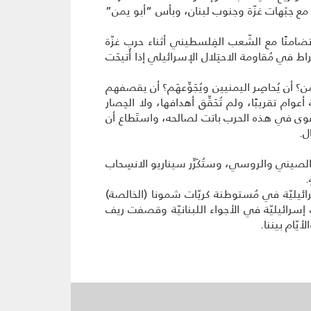
بٍ مع جبَهات غزّة وجنوب لبنان، وبأس “أبو يمن”
تضامنًا مع الشّعب الفِلسطيني أثناء حرب غزّة
راط في مُقاومة الاحتِلال الإسرائيلي إذا أُتيحَت
من؟ أن يُحاصِر اليمنيين ويُجَوِّعهَم؟ أن يقصفهم
 سبعة أعوام تقريبًا، ولم تُحَقِّق أهدافها، ولا الحِصار
القِوى في هذه الحرب باتت لصالحه، واستَطاع أن
ل.
لصيني والروسي، وستُكَرِّر سيناريو الانسِحاب
.
رائيليّة في مُستوطنة كريّات شمونا (الخالصة)
ت إسرائيليّة في الأجواء اللبنانيّة وقصفت ريف
أيّام بيننا.