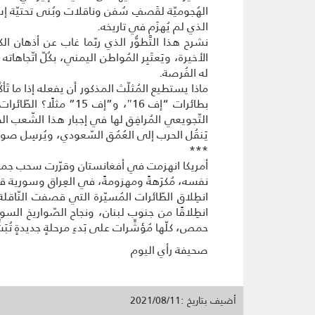
الهُجوميّة لقَصفِ سُفن وناقلات وبُنى تحتيّة إس
الذي لم يُهزَم في تاريخه.
نشرح هذا التَّطوُّر الذي ربّما غاب عن أذهان 
الأخيرة، ويَعتَبِر المُواطن اليمني، بكُلّ اتّجاه
له الفُرصة.
ماذا يستطيع المُثلّث المذكور أن يفعله إذا ما تَأ
بطائرات “إف 16″، و”إ
التّجويعي المُرافِق لها في إجبار هذا الشّعب ا
يَنقُل الحرب إلى العُمُق السّعودي، ويُرسِل صو
***
أمريكا انهزمت في أفغانستان وقرّرت سحب جميع ق
نفسه، مُكرَهةً ومهزومةً، في العِراق وسورية قريبًا
انطِلاق الطّائرات المُسيّرة التي قصفت النّاق
انطِلاقًا من جنوب لبنان، ونجاح الصّواريخ السو
حمص، كلّها مُؤشِّرات على بَدءِ مرحلةٍ جديدةٍ تُبَش
صحيفة رأي اليوم
أضيف بتاريخ :2021/08/11