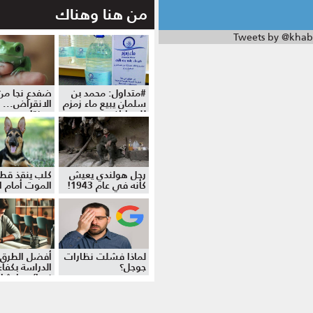
من هنا وهناك
Tweets by @khab
#متداول: محمد بن
ضفدع نجا من
سلمان يبيع ماء زمزم
الانقراض... 
للمواطنين
موزة!
رجل هولندي يعيش
كلب ينقذ قط
كأنه في عام 1943!
الموت أمام ال
لماذا فشلت نظارات
أفضل الطرق 
جوجل؟
الدراسة بكفاءة
نصائح وإرشا