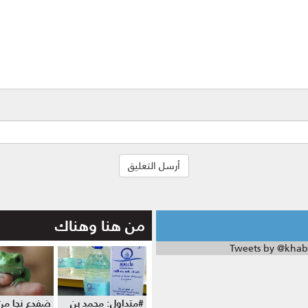
من هنا وهناك
Tweets by @khab
#متداول: محمد بن
ضفدع نجا من