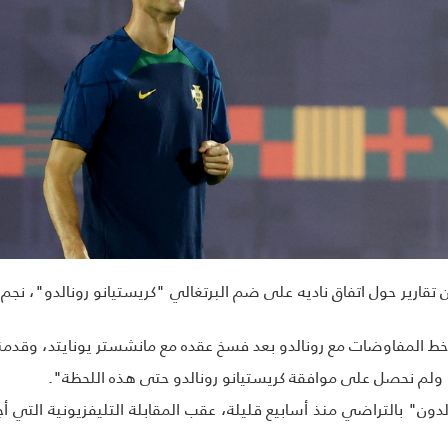
قارير حول اتفاق ناديه على ضم البرتغالي "كريستيانو رونالدو"، نجم 
ط المفاوضات مع رونالدو بعد فسخ عقده مع مانشستر يونايتد، وقدمنا
 ولم نحصل على موافقة كريستيانو رونالدو حتى هذه اللحظة".
دون" بالتراضي منذ أسابيع قليلة، عقب المقابلة التليفزيونية التي أجراه