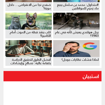
#متداول: محمد بن سلمان يبيع
ضفدع نجا من الانقراض... داخل
ماء زمزم للمواطنين
موزة!
رجل هولندي يعيش كأنه في عام
كلب ينقذ قطة من الموت أمام
1943!
الكاميرا!
لماذا فشلت نظارات جوجل؟
أفضل الطرق لتحقيق الدراسة
بكفاءة عالية: نصائح وإرشادات
استبيان