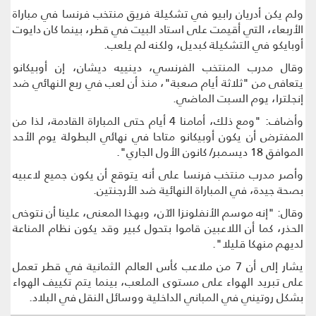
ولم يكن أدريان رابيو في تشكيلة فريق منتخب فرنسا في مباراة
الأربعاء، التي أقيمت على استاد البيت في قطر، بينما كان دايوت
أوبايكو في التشكيلة كبديل، ولكنه لم يلعب.
وقال مدرب المنتخب الفرنسي، دينييه ديشان، إن أوبيكانو
يتعافى من "ثلاثة أيام صعبة"، منذ أن لعب في ربع النهائي ضد
إنجلترا، يوم السبت الماضي.
وأضاف: "ومع ذلك، أمامنا 4 أيام حتى المباراة القادمة، لذا من
المفترض أن يكون أوبيكانو متاحا في نهائي البطولة يوم الأحد
الموافق 18 ديسمبر/ كانون الأول الجاري".
وأصر مدرب منتخب فرنسا على أنه يتوقع أن يكون جميع لاعبيه
بصحة جيدة، في المباراة النهائية ضد الأرجنتين.
وقال: "إنه موسم الأنفلونزا الآن، وبهذا المعنى، علينا أن نتوخى
الحذر، كما أن اللاعبين قاموا بتحول كبير وقد يكون نظام المناعة
لديهم منهكا قليلا".
يشار إلى أن 7 من ملاعب كأس العالم الثمانية في قطر تعمل
على تبريد الهواء على مستوى الملعب، بينما يتم تكييف الهواء
بشكل روتيني في المباني الداخلية ووسائل النقل في البلاد.