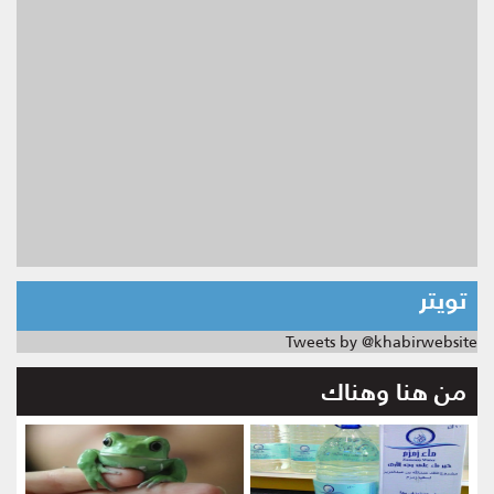
تويتر
Tweets by @khabirwebsite
من هنا وهناك