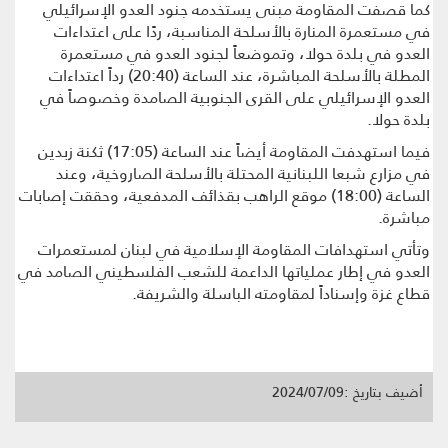
كما قصفت المقاومة مبنى يستخدمه جنود العدو ‏الإسرائيلي
في مستعمرة المنارة بالأسلحة المناسبة، ردًا على ‌‌‏‌‏اعتداءات
العدو في بلدة ‏حولا، و‏تموضعاً لجنود العدو في مستعمرة
المطلة بالأسلحة المباشرة، عند الساعة (20:40) رداً ‌‌‏‌‏اعتداءات
العدو الإسرائيلي على القرى الجنوبية الصامدة وخصوصاً في
بلدة ‏حولا.
فيما استهدفت المقاومة أيضاً عند الساعة (17:05) ثكنة ‏زبدين
في مزارع شبعا اللبنانية المحتلة بالأسلحة الصاروخية، وعند
الساعة (18:00) موقع الراهب بقذائف المدفعية، وحققت إصابات
مباشرة.
وتأتي استهدافات المقاومة الإسلامية في لبنان لمستعمرات
العدو في إطار عملياتها الداعمة للشعب الفلسطيني الصامد في
قطاع غزة وإسناداً لمقاومته الباسلة ‌‏‌‏‌‌‌‏والشريفة.
أضيف بتاريخ :2024/07/09