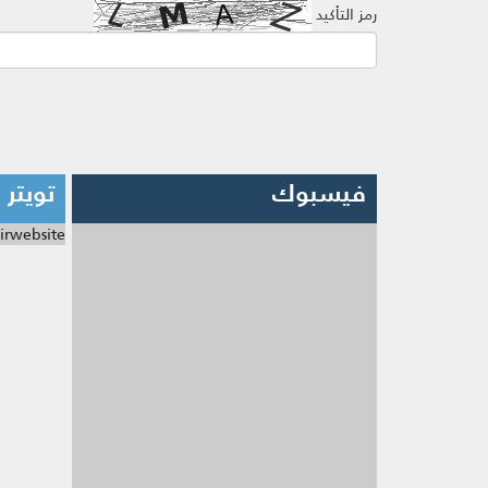
رمز التأكيد
فيسبوك
تويتر
irwebsite