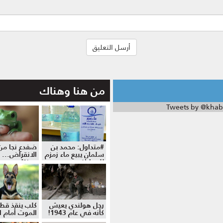
من هنا وهناك
Tweets by @khab
#متداول: محمد بن
ضفدع نجا من
سلمان يبيع ماء زمزم
الانقراض... 
للمواطنين
موزة!
رجل هولندي يعيش
كلب ينقذ قط
كأنه في عام 1943!
الموت أمام ال