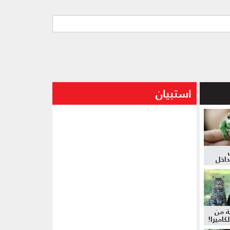
استبيان
داخل
ة من
كاميرا!