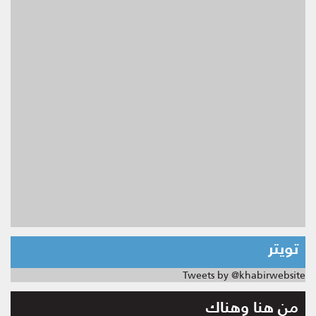
تويتر
Tweets by @khabirwebsite
من هنا وهناك