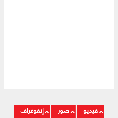
فيديو
صور
إنفوغراف