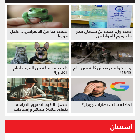
#متداول: محمد بن سلمان يبيع
ضفدع نجا من الانقراض... داخل
ماء زمزم للمواطنين
موزة!
رجل هولندي يعيش كأنه في عام
كلب ينقذ قطة من الموت أمام
1943!
الكاميرا!
لماذا فشلت نظارات جوجل؟
أفضل الطرق لتحقيق الدراسة
بكفاءة عالية: نصائح وإرشادات
استبيان