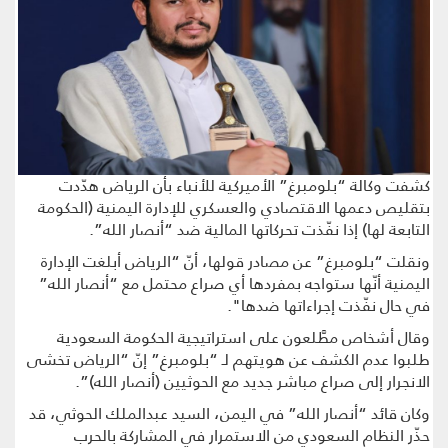
كشفت وكالة “بلومبرغ” الأميركية للأنباء بأن الرياض هدّدت
بتقليص دعمها الاقتصادي والعسكري للإدارة اليمنية (الحكومة
التابعة لها) إذا نفّذت تحركاتها المالية ضد “أنصار الله”.
ونقلت “بلومبرغ” عن مصادر قولها، أنّ “الرياض أبلغت الإدارة
اليمنية أنّها ستواجه بمفردها أي صراع محتمل مع “أنصار الله”
في حال نفّذت إجراءاتها ضدها".
وقال أشخاص مطَّلعون على استراتيجية الحكومة السعودية
طلبوا عدم الكشف عن هويتهم لـ “بلومبرغ” إنّ “الرياض تخشى
الانجرار إلى صراع مباشر جديد مع الحوثيين (أنصار الله)”.
وكان قائد “أنصار الله” في اليمن، السيد عبدالملك الحوثي، قد
حذّر النظام السعودي من الاستمرار في المشاركة بالحرب