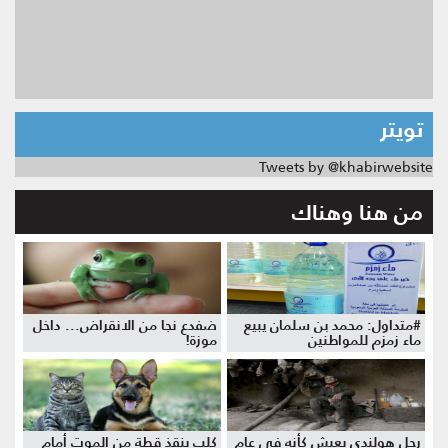
تويتر
Tweets by @khabirwebsite
من هنا وهناك
#متداول: محمد بن سلمان يبيع
ضفدع نجا من الانقراض... داخل
ماء زمزم للمواطنين
موزة!
رجل هولندي يعيش كأنه في عام
كلب ينقذ قطة من الموت أمام