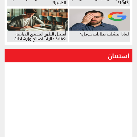
1943!
الكاميرا!
لماذا فشلت نظارات جوجل؟
أفضل الطرق لتحقيق الدراسة
بكفاءة عالية: نصائح وإرشادات
استبيان