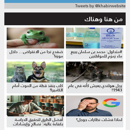
Tweets by @khabirwebsite
من هنا وهناك
#متداول: محمد بن سلمان يبيع
ضفدع نجا من الانقراض... داخل
ماء زمزم للمواطنين
موزة!
رجل هولندي يعيش كأنه في عام
كلب ينقذ قطة من الموت أمام
1943!
الكاميرا!
لماذا فشلت نظارات جوجل؟
أفضل الطرق لتحقيق الدراسة
بكفاءة عالية: نصائح وإرشادات