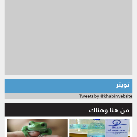
تويتر
Tweets by @khabirwebsite
من هنا وهناك