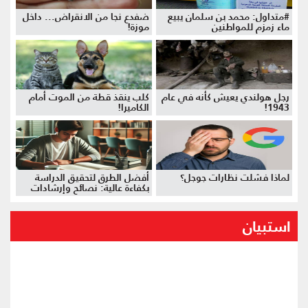
#متداول: محمد بن سلمان يبيع
ضفدع نجا من الانقراض... داخل
ماء زمزم للمواطنين
موزة!
رجل هولندي يعيش كأنه في عام
كلب ينقذ قطة من الموت أمام
1943!
الكاميرا!
لماذا فشلت نظارات جوجل؟
أفضل الطرق لتحقيق الدراسة
بكفاءة عالية: نصائح وإرشادات
استبيان