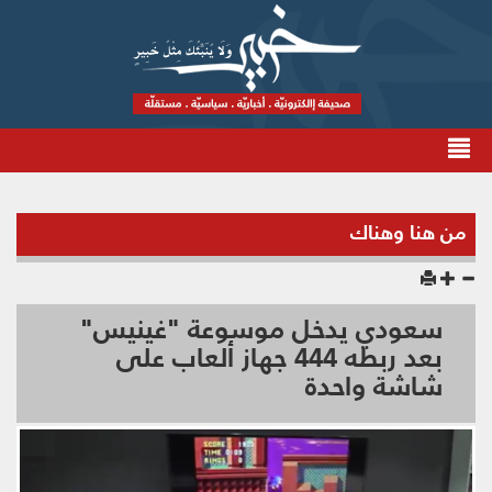
من هنا وهناك
سعودي يدخل موسوعة "غينيس"
بعد ربطه 444 جهاز ألعاب على
شاشة واحدة