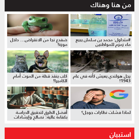
من هنا وهناك
#متداول: محمد بن سلمان يبيع
ضفدع نجا من الانقراض... داخل
ماء زمزم للمواطنين
موزة!
رجل هولندي يعيش كأنه في عام
كلب ينقذ قطة من الموت أمام
1943!
الكاميرا!
لماذا فشلت نظارات جوجل؟
أفضل الطرق لتحقيق الدراسة
بكفاءة عالية: نصائح وإرشادات
استبيان