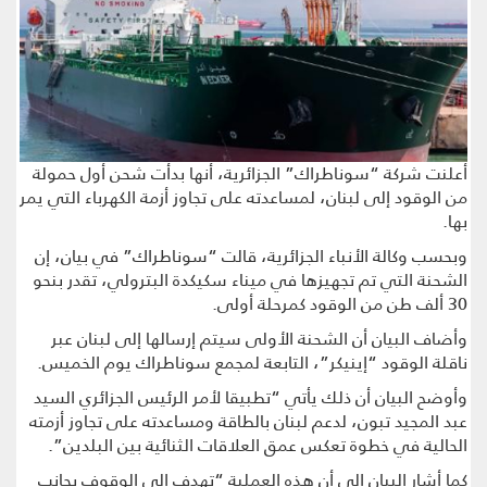
أعلنت شركة “سوناطراك” الجزائرية، أنها بدأت شحن أول حمولة
من الوقود إلى لبنان، لمساعدته على تجاوز أزمة الكهرباء التي يمر
بها.
وبحسب وكالة الأنباء الجزائرية، قالت “سوناطراك” في بيان، إن
الشحنة التي تم تجهيزها في ميناء سكيكدة البترولي، تقدر بنحو
30 ألف طن من الوقود كمرحلة أولى.
وأضاف البيان أن الشحنة الأولى سيتم إرسالها إلى لبنان عبر
ناقلة الوقود “إينيكر”، التابعة لمجمع سوناطراك يوم الخميس.
وأوضح البيان أن ذلك يأتي “تطبيقا لأمر الرئيس الجزائري السيد
عبد المجيد تبون، لدعم لبنان بالطاقة ومساعدته على تجاوز أزمته
الحالية في خطوة تعكس عمق العلاقات الثنائية بين البلدين”.
كما أشار البيان إلى أن هذه العملية “تهدف إلى الوقوف بجانب