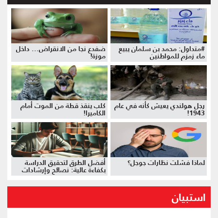
#متداول: محمد بن سلمان يبيع
ضفدع نجا من الانقراض... داخل
ماء زمزم للمواطنين
موزة!
رجل هولندي يعيش كأنه في عام
كلب ينقذ قطة من الموت أمام
1943!
الكاميرا!
لماذا فشلت نظارات جوجل؟
أفضل الطرق لتحقيق الدراسة
بكفاءة عالية: نصائح وإرشادات
استبيان