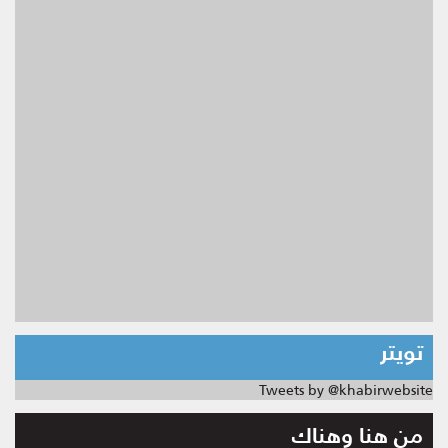
تويتر
Tweets by @khabirwebsite
من هنا وهناك