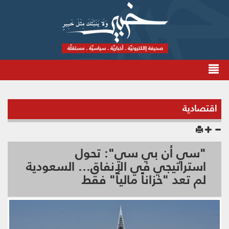
اقتصادية
"سي أن بي سي": تحول
استراتيجي في الإنفاق... السعودية
لم تعد "خزاناً مالياً" فقط