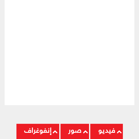
فيديو
صور
إنفوغراف