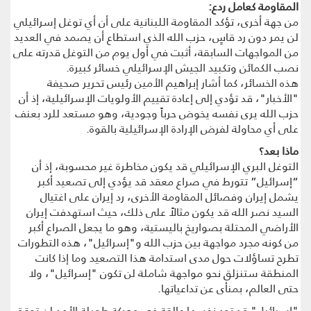
المقاومة كعامل ردع:
من جهة أخرى، تؤكد المقاومة اللبنانية على أن أي توغل إسرائيلي
لن يمر دون رد قاسٍ، حزب الله الذي استطاع أن يصمد في العديد
من المواجهات السابقة، أثبت في أول يوم من التوغل قدرته على
نصب الكمائن وتكبيد الجيش الإسرائيلي خسائر كبيرة.
هذه الخسائر، كما أشار إبراهيم الأمين رئيس تحرير صحيفة
"الأخبار"، قد تؤدي إلى إعادة تقييم الأولويات الإسرائيلية، إذ أن
حزب الله يرى نفسه يخوض حرباً وجودية، وهو مستعد للرد بعنف
على أي محاولة لفرض الإرادة الإسرائيلية بالقوة.
ماذا بعد؟
التوغل البري الإسرائيلي قد يكون مخاطرة غير محسوبة، إذ أن
“إسرائيل” تتورط في صراع معقد قد يؤدي إلى تصعيد أكبر
يشمل إيران وفصائل المقاومة الأخرى، رد إيران على اغتيال
السيد نصر الله قد يكون مثالاً على ذلك، حيث استهدفت إيران
الأراضي المحتلة بصواريخ باليستية، وهو ما يجعل الصراع أكبر
من كونه مجرد مواجهة بين حزب الله و"إسرائيل"، هذه التطورات
تطرح تساؤلات حول مدى استدامة هذا التصعيد وما إذا كانت
المنطقة ستنزلق نحو مواجهة شاملة لن تكون "إسرائيل"، ولا
حتى العالم، بمنأى عن تداعياتها.
"إسرائيل" قد تجد نفسها عالقة في معركة طويلة الأمد لن تحقق