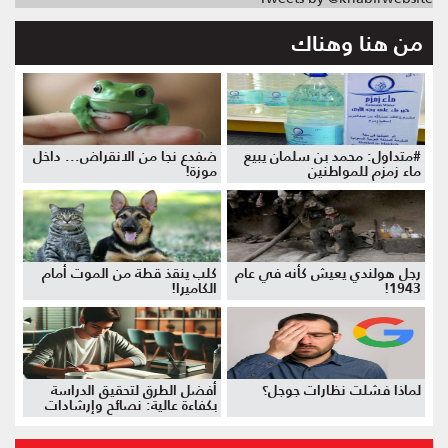
من هنا وهناك
#متداول: محمد بن سلمان يبيع
ضفدع نجا من الانقراض... داخل
ماء زمزم للمواطنين
موزة!
رجل هولندي يعيش كأنه في عام
كلب ينقذ قطة من الموت أمام
1943!
الكاميرا!
لماذا فشلت نظارات جوجل؟
أفضل الطرق لتحقيق الدراسة
بكفاءة عالية: نصائح وإرشادات