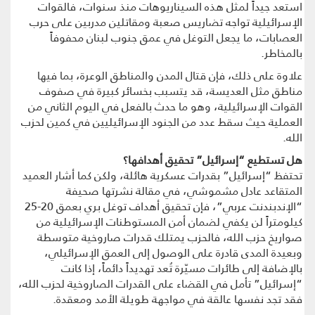
استعد جيداً لمثل هذه السيناريوهات منذ سنوات، فالقوات
الإسرائيلية تواجه تضاريس صعبة ومقاتلين مدربين على حرب
العصابات، ما يجعل التوغل في عمق جنوب لبنان محفوفاً
بالمخاطر.
علاوة على ذلك، فإن قتال المدن والمناطق الوعرة، بما فيها
مناطق مثل العديسة، قد يتسبب بخسائر كبيرة في صفوف
القوات الإسرائيلية، وهو ما حدث بالفعل في اليوم الثاني من
العملية حيث سقط عدد من الجنود الإسرائيليين في كمين لحزب
الله.
هل تستطيع “إسرائيل” تحقيق أهدافها؟
تحتفظ “إسرائيل” بقدرات عسكرية هائلة، ولكن كما أشار العميد
المتقاعد عادل مشموشي، في مقالة نشرتها صحيفة
“الإندبندنت عربي”، فإن تحقيق أهداف توغل بري بعمق 20-25
كيلومتراً لن يكفي لضمان أمن المستوطنات الإسرائيلية من
صواريخ حزب الله، فالحزب يمتلك قدرات صاروخية متوسطة
وبعيدة المدى قادرة على الوصول إلى العمق الإسرائيلي،
بالإضافة إلى طائرات مسيّرة تُعد تهديداً دائماً، إذا كانت
“إسرائيل” تأمل في القضاء على القدرات الصاروخية لحزب الله،
فقد تجد نفسها عالقة في مواجهة طويلة الأمد ومعقدة.