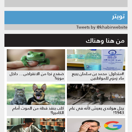
تويتر
Tweets by @khabirwebsite
من هنا وهناك
#متداول: محمد بن سلمان يبيع
ضفدع نجا من الانقراض... داخل
ماء زمزم للمواطنين
موزة!
رجل هولندي يعيش كأنه في عام
كلب ينقذ قطة من الموت أمام
1943!
الكاميرا!