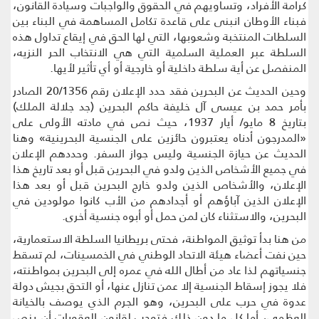
كرامة الأفراد، وتساويهم في الحقوق والواجبات وسيادة القانون،
فبناء الأوطان انبنى على قاعدة تكامل المساهمة في البناء بين
السلطات المنتخبة وشعوبها، التي لها الحق في إيقاع تداول هذه
السلطة عبر العملية السلمية التي هي الانتخاب الحر النزيه،
المنفصل عن أية سلطة داخلية أو خارجية أو أي تأثير لأيها.
وحين الحديث عن البحرين فقد حدد الإعلان رقم 20/1356 الصادر
بأمر حمد بن عيسى آل خليفة حاكم البحرين (جد جلالة الملك)
بتاريخ 8 مايو/ أيار 1937، حيث نص في مادته الأولى على
«المدرجون أدناه يعتبرون حائزين على الجنسية البحرينية» وهنا
الحديث عن حيازة الجنسية وليس جواز السفر. وحددهم الإعلان
في جميع الأشخاص الذين ولدو في البحرين قبل أو بعد تاريخ هذا
الإعلان، والأشخاص الذين ولدو خارج البحرين قبل أو بعد هذا
الإعلان الذين آباؤهم أو أجدادهم من الأب كانوا مولودين في
البحرين، والاستثناء كان لمن حمل أو أبوه جنسية أخرى.
من هنا بدأ توثيق المواطنة، فحتى بريطانيا السلطة الاستعمارية،
حين نفت أعضاء هيئة الاتحاد الوطني في الخمسينات، لم تسقط
جنسياتهم لذا عاد من أطال الله في عمره إلى البحرين بمواطنته،
فلا يجوز إسقاط الجنسية إلا عمن تنازل عنها، أو التحق بجيش دولة
عدوة في حرب على البحرين، وهو الجرم الذي يوصف بالخيانة
العظمى، أما كل ما دون ذلك فتوجب لقانون العقوبات أن ينص