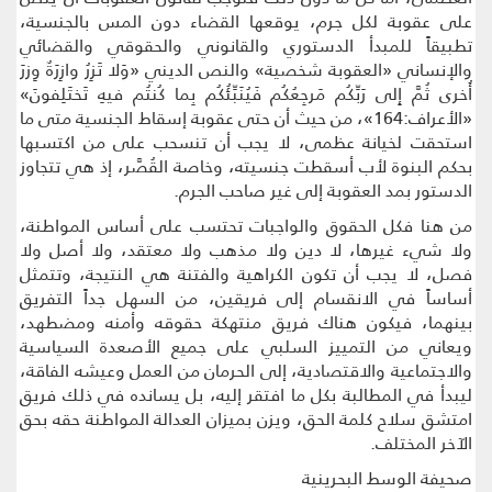
على عقوبة لكل جرم، يوقعها القضاء دون المس بالجنسية،
تطبيقاً للمبدأ الدستوري والقانوني والحقوقي والقضائي
والإنساني «العقوبة شخصية» والنص الديني «وَلا تَزِرُ وازِرَةٌ وِزرَ
أُخرى ثُمَّ إِلى رَبِّكُم مَرجِعُكُم فَيُنَبِّئُكُم بِما كُنتُم فيهِ تَختَلِفونَ»
«الأعراف:164»، من حيث أن حتى عقوبة إسقاط الجنسية متى ما
استحقت لخيانة عظمى، لا يجب أن تنسحب على من اكتسبها
بحكم البنوة لأب أسقطت جنسيته، وخاصة القُصَّر، إذ هي تتجاوز
الدستور بمد العقوبة إلى غير صاحب الجرم.
من هنا فكل الحقوق والواجبات تحتسب على أساس المواطنة،
ولا شيء غيرها، لا دين ولا مذهب ولا معتقد، ولا أصل ولا
فصل، لا يجب أن تكون الكراهية والفتنة هي النتيجة، وتتمثل
أساساً في الانقسام إلى فريقين، من السهل جداً التفريق
بينهما، فيكون هناك فريق منتهكة حقوقه وأمنه ومضطهد،
ويعاني من التمييز السلبي على جميع الأصعدة السياسية
والاجتماعية والاقتصادية، إلى الحرمان من العمل وعيشه الفاقة،
ليبدأ في المطالبة بكل ما افتقر إليه، بل يسانده في ذلك فريق
امتشق سلاح كلمة الحق، ويزن بميزان العدالة المواطنة حقه بحق
الآخر المختلف.
صحيفة الوسط البحرينية