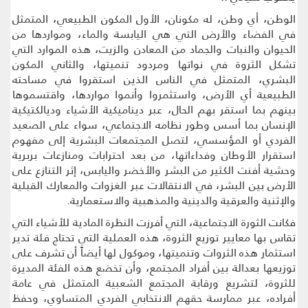
الوطن، أي وطن، له مكونان، الأول المكون الطبيعي، المتمثل
في الفضاء والأرض التي هي اليابسة والماء، ومواردها من
الحيوان والنبات والجماد من المعادن والزيت، هذه الموارد التي
تشكل الثروة في نواتها ومردود تنميتها، والثاني المكون
البشري، المتمثل في الناس الذين استقروا في مساحته
الطبيعية أي الأرض، واستثمروا وأنموا مواردها، واقتسموها
بينهم بما استقر بهم الحال، عبر ديناميكية الأشياء وديالكتيكية
الإنسان بما أسس وطور نظامه الاجتماعي، سواء على الصعيد
الفردي أو المؤسسي، لتصل المجتمعات البشرية إلى مفهوم
استقرار الأوطان وفداءاتها، من بعد احترابات ومنازعات بربرية
وحشية أفنت الكثير من البشر والأخضر واليابس، إثر التنازع على
الأرض بين البشر، في الانتقالات عبر الغزوات والمعارك القبلية
والإثنية والعرقية والدينية والمذهبية والاستعمارية.
فكانت الثورة الاجتماعية، التي أفرزت النظرة المادية للأشياء التي
تقاس بها معايير توزيع الثروة، هذه العملية التي تحتاج فئة تدير
استثمار هذه الثروات وتنميتها، وموكول لها أيضاً أن تشرف على
توزيعها بعدالة بين أفراد المجتمع، وأن تخضع هذه الفئة المديرة
للثروة، لتشريع ورقابة المجتمع الشعبية المتمثل في عامة
أفراده، عبر ممارسة حقهم الانتخابي الفردي المتساوي، وحفظ