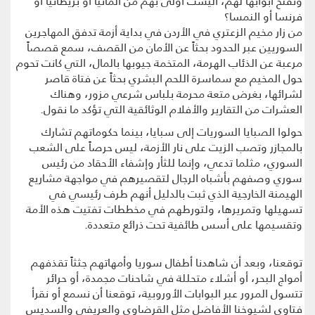
وتفتح أبوابها لهم، أليست أولى بهم من المانيا أو بريطانيا أو
فرنسا أو النمسا؟
من زار مخيم الزعتري في الأردن في بداية أزمة تدفق المهاجرين
السوريين عبر الحدود بحثاً عن الأمان من القصف، سمع قصصاً
مرعبة عن الذئاب الهرمة، المتخمة جيوبها بالمال، التي كانت تحوم
حول المخيم مع سماسرة اللحم البشري بحثاً عن فتاة قاصر
لشرائها، بغرض متعة محرمة بلباس شرعي مزور، وهناك
العشرات من التقارير والأفلام الوثائقية التي تؤكد ما نقول.
حولوا الصبايا السوريات إلى سبايا، بينما حكوماتهم تشارك
بالمجازر وتصب الزيت على نار الأزمة، ليس حرصاً على الشعب
السوري، مثلما تدعي، وإنما للثأر وإشفاء الأحقاد من رئيس
سوري وصفهم بأشباه الرجال لتقصيرهم في مواجهة مشاريع
الهيمنة الخارجية الذي ثبت بالدليل أنهم طرف رئيسي في
تسهيلها وتمريرها، ولتورطهم في مخططات تفتيت هذه الأمة
وتقسيمها على أسس طائفية تحت ذرائع متعددة.
توقعنا، وبعد أن شاهدنا أطفال سوريا وأمهاتهم جثثاً تقذفهم
أمواج البحر، أو أشلاء متحللة في شاحنات مجمدة، أو حرائر
تتسول المرور عبر البوابات الأوروبية، توقعنا أن نسمع أو نقرأ
فتاوى لشيوخنا الأفاضل مثل القرضاوي والعريفي والسديس