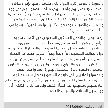
والعودة والعرعور تلزم الدول التي يقيمون فيها بإيواء هؤلاء
الضحايا، وتنتصر لهم ولمعاناتهم، مثلما انتصروا لهم في وجه
النظام، ودعوا إلى الجهاد من أجل إنقاذهم، ولكن هؤلاء صمتوا
صمت القبور، وما زالوا، فلماذا لا يطالبون السعودية وقطر
والإمارات والكويت بنجدة هؤلاء؟ أليسوا مسلمين؟ أليسوا من
أبناء المذهب السني؟
أزمة اليمن، والتدخل العسكري السعودي فيها أكملت شهرها
الرابع، ونراهن أنها ستستمر وستدخل عامها الخامس وربما
السادس والعاشر، مثل نظيرتها السورية، والحصار الذي تفرضه
دول التحالف السعودي براً وبحراً وجواً، أشرس بكثير من الحصار
المفروض على سورية، على الأقل يستطيع السوريون الهرب
إلى لبنان والأردن، والعراق وأوروبا، ولكن أين سيهرب اللاجئون
اليمنيون وكيف؟ وماذا سيحصل لهم إذا كسروا هذا الحصار
وتدفقوا بالملايين إلى جارتهم السعودية؟ هل ستستقبلهم
بحفاوة مثلما فعل اللبنانيون والأردنيون والأوروبيون، أم ستطلق
النار عليهم لمنعهم؟ نحن نسأل فقط، ونعرف أننا لن نتلقى أي
جواب، بل الشتائم والسباب كالعادة.
أضيف بتاريخ :2015/09/04