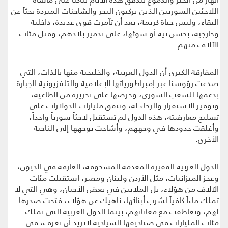
اللاجئين السوريين الذين يركبون البحر والشاحنات المبردة بحثاً عن
البقاء، وليس حياة كريمة، بعد أن تآمرت قوى عديدة، داخلية
وخارجية، بحسن نية أو سوئها، على تدمير بلادهم، وقتل مئات
الآلاف منهم.
المفارقة الكبرى أن الدول العربية، والخليجية منها بالذات، التي
صدعت رؤوسنا عبر إمبراطورياتها الإعلامية والتلفزيونية الجبارة
بدعمها للشعب السوري، وحرصها على تحريره من الطاغية،
وتوفير الاستقرار والرخاء له، وتنفق مليارات الدولارات على
تسليح معارضته، هذه الدول لم تستقبل لاجئاً سورياً واحداً،
وأغلقت حدودها في وجههم، وأشاحت بوجهها إلى الناحية
الأخرى.
الدول العربية الفقيرة المعدمة المسحوقة، الغارقة في الديون،
وعجز الميزانيات، مثل الأردن ولبنان ومصر، استقبلت مئات
الآلاف من هؤلاء، بل الملايين في بعض الأحيان، وهي التي لا
تملك ماءاً كافياً لشرب أبنائها، ناهيك عن هؤلاء، فتحت صدرها
لهم، وتعاطفت مع معاناتهم، بينما الدول العربية التي تملك
مئات المليارات في صناديقها السيادية لاتريد أن تعرف، في