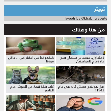
تويتر
Tweets by @khabirwebsite
من هنا وهناك
#متداول: محمد بن سلمان يبيع
ضفدع نجا من الانقراض... داخل
ماء زمزم للمواطنين
موزة!
رجل هولندي يعيش كأنه في عام
كلب ينقذ قطة من الموت أمام
1943!
الكاميرا!