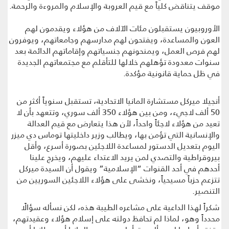
موقف يتناقض كلياً مع قيم العروبة والإسلام والمروءة والرحمة.
الأوروبيون يستقبلون مئات الآلاف من هؤلاء ويقدمون لهم
العون والمساعدة، ويفتحون لهم مدارسهم وجامعاتهم، ويوفرون
لهم فرص العمل، ويمنحونهم جنسياتهم وإقاماتهم الدائمة بعد
سنوات معدودة تؤهلهم خلالها للتأقلم مع مجتمعاتهم الجديدة
في ظل حماية قانونية مؤكدة.
أنجيلا ميركل مستشارة المانيا الاتحادية، تستقبل سنوياً أكثر من
50 ألف لاجيء، ومن بين هؤلاء 350 ألف سوري، وتتعهد بأن لا
تعيد من هؤلاء لاجئاً واحداً، لأن هذا يتعارض مع قيم العدالة
والإنسانية التي تؤمن بها، ويطالب وزير داخليتها توماس دي ميزر
اليوم بتعديل الدستور لمساعدة اللاجئين بصورة أسرع، وأقل
بيروقراطية والتصدي لمن يريد الاعتداء عليهم، ويخرج علينا
أحدهم في أحد القنوات “الإسلامية” ويقول أن السيدة ميركل
تتزعم حزباً مسيحياً، ونخشى على هؤلاء اللاجئين السوريين من
التنصير.
شكراً لهذا الداعية على مشاعره الطيبة هذه، لكن نسأله سؤالًا
محدداً وهو، لماذا لم تحافظ دولته على إسلام هؤلاء وعقيدتهم،