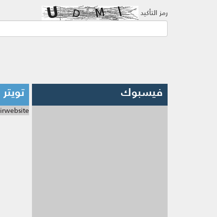
رمز التأكيد
فيسبوك
تويتر
irwebsite