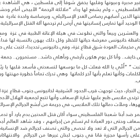
ر مدبرة وعيونها وقلبها يخفق شوقاُ إلى فلسطين ، هي الشاهدة عل
 الفلسطيني ، ولم يشفع لها رداء “ملائكة الرحمة” الأبيض أمام وحشي
دينتها الذين أصابهم رصاص الغدر الإسرائيلي، وبرصاصة واحدة غادرة ف
لوحيد أنها تمارس إنسانيتها في أرض لم ترحمها آلة القتل الإسرائيلية
حدى والعشرين ربيعاً والتي تطوعت في هيئة الإغاثة الطبية في غزة وم
افظة خانيونس معرضة حياتها للخطر وكل ذلك يهون بالنسبة لها فدا
 في مخيمات العودة شرق قطاع غزة، وفي خانيونس تحديدا، كتبت على 
يف.. وأنا كل يوم هكون بأرضي وبأهلي حاشد.. مستمرون.. جمعة من
 “أُمِّي يا الله فعلت كل ما بوسعها لتسعدني فأسعد قلبها يا ربّي بكل
ه الكلمات وكأنها تعلم بأنها آخر كلماتها وهي تدرك تماماً خطورة مهنتها ورس
ب.
زان النجار، حيث توجهت قرب الحدود الشرقية لخانيونس جنوب قطاع غزة
 ترتدي ملابس طبع عليها شارة الإسعاف وأنها تتبع لجمعية الهلال الأحمر
، وملأت دمائها تلك الملابس، في جريمة من أبشع الجرائم الإسرائيل
ر ضد أبنا شعبنا الفلسطيني سواء أكان قتل المدنين بدم بارد أو تدمير
ف وحتى دور العبادة لم تسلم من إجرامهم ، وقد شاهد العالم أجمع
 الجرائم التي لا تعد ولا تحصى والتي تصنف كجرائم ضد الإنسانية ك
على رأسها مجزرة قانا في جنوب لبنان غيرها من الجرائم والانتهاكات 