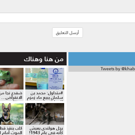
من هنا وهناك
Tweets by @khab
#متداول: محمد بن
ضفدع نجا من
سلمان يبيع ماء زمزم
الانقراض... 
للمواطنين
موزة!
رجل هولندي يعيش
كلب ينقذ قط
كأنه في عام 1943!
الموت أمام ال