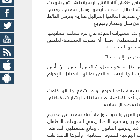
ى طغيان آلة القتل الإسرائيلية التي شهدت
ّة احتلال اغتصب أرضها وقتل شعبها، وذنبها
ي صدرها اغتالتها إسرائيل ضاربة بعرض الحائط
 من قتل وحصار وتجويع .
ع بدء مسيرات العودة في غزة حملت إنسانيتها
ء لفلسطين وقبل أن تتحرك المسعفة لتلتحق
صفحتها الشخصية:
 غزة إلى حيفا”.
 ما هو جميل، وَ لِأُمي أَنتَمِي .. وَ بِأُمي
التها الإنسانية التي يقابلها الاحتلال بالإجرام
 لإسعاف أحد الجرحى ولم يشفع لها بأنها قامت
، أحد القناصة لم يأبه لتلك الإشارات، فباغتها
ية ضد الإنسانية.
 القرى والبيوت وإبعاد أبناء شعبنا عن مدنهم
 بربرية جنود الاحتلال في استهداف الأطفال
ما يعرفها القانون ، وخارج فلسطين أخذ هذا
اليومية للحدود اللبنانية وأخرها الاعتداءات