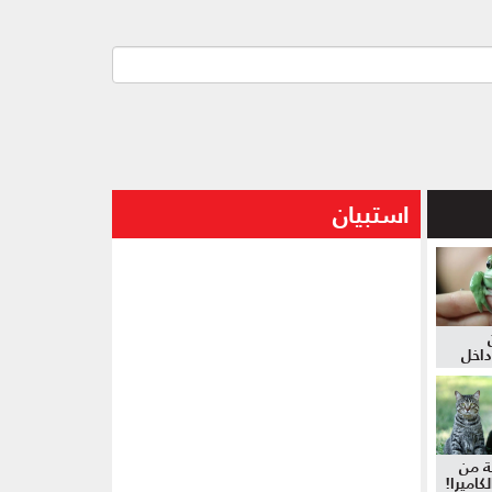
استبيان
داخل
ة من
كاميرا!