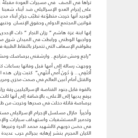
تراها في الصف في مسيرات العودة مقبلةً غي
على إجرام العدو الإسرائيلي ضد أبناء شعبنا
الوحيد أنها خرجت متطوّعة تطبّب جراح أبناء م
قوانين المجتمع الدولي وحقوق الإنسان وذنبها ا
إنها ابنة غزة هاشم ” رزان النجار ” ذات الإ
وواجبها الوطني ورابطت في الميدان شرق مح
بطواقم الإسعاف التي تتمركز بالنقاط الطبية
“راجع ومش متراجع.. وارشقني برصاصك ومش خا
ووجهت رسالة إلى أمها قبل وفاتها بساعات كتبت ”
أَكتَفِي .. وَ دُونَ أُمي أَنتَهي” كتبت رزان هذ
والقتل أمام أعين العالم في صمت مخزي ومري
بالقوة قابل جنود القناصة الإسرائيليين رقة ر
برفع يديها إلى الأعلى، بالإضافة إلى أنها كانت
برصاصة قاتلة دخلت في صدرها وخرجت من ظهرها
وأخيراٌ مازال مسلسل الإجرام الإسرائيلي مستم
وتدمير المستشفيات واستهداف سيارات والإسعا
في حضن ذويهم كالشهيد محمد الدرة وغيرها من
الكيان المجرم بنشر إرهابه بجرائم حرب عديدة 