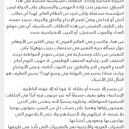
النتيجة المدمرة واحدة. الخطابات السياسية المنتجَة في هذا
السياق، تنضوي تحت إرادة المهيمن والمسيطر على الدولة ليس
كمؤسسة مستقلة ولكن كجزء من النظام العام. لهذا أي خطاب
أدبي أو إبداعي وفيّ لقيم الإبداع والخلق والحرية، سيجد نفسه
على الطرف النقيض من هذه الخطابات السياسية، أي في موقع
العداء والموت المحتمل، أو الحرب الافتراضية ضده.
من هنا، فالمبدع في العالم العربي لا يربي الكثير من الأوهام
حول مسألة حرية التعبير في مجتمعات بنيت جوهريًا على
النقيض من ذلك ومتصارعة في فرض نموذج المواطنة يريده
المثقف الحر، ويُحاربه المثقف الوظيفي. لا مهرب اليوم أمام
المبدع العربي الحر والخلاق، بحر الموت أمامه، وعفن الأوضاع
وراءه، فماذا يخسر في النهاية في وضع كهذا؟ يصبح التطرف هو
المآل لكل الأشياء.
لن يخسر إلا جسده أو بقاياه. لا قوة له إلا قوته الباطنية
الإبداعية، وهو يعرف مسبقًا أنه غير مرغوب فيه أبدًا في الحلقات
الصغيرة المتواطئة، ومكروه رسميًا لأنه ينغص على الذين
يعيشون رفاها وهميا على حساب كمّ من البشر، يموتون يوميا
بلا قيمة، لا لحياتهم ولا لأجسادهم ولا حتى لأحلامهم التي
يولدون بها ويعودون أيضا بها.
النشرات العربية والأجنبية تعج بالتفجيرات التي تأخذ في طريقها