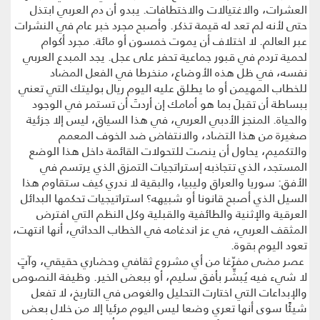
العشرات، والاغتيالات والاختطافات. يبدو أن دم العربي ابتذل
حتى لأنه لم تعد له قيمة تذكر. وأصبح مجرد خبر عام في النشرات
عبر العالم. لا اختلاف أن يموت خمسون أو مائة. مجرد أكوام
لحمية تردم في قبور جماعية تحفر على عجل. يجد المبدع العربي
نفسه، في ظل هذه الأوضاع، منخرطا في الفعل المضاد
للخطاب المهيمن أو ما يطلق عليه اليوم ريال بوليتك التي تعني
ببساطة أن تقبلَ بما هو أمامك إن أردتَ أن تستمر في الوجود
والحياة. المنجز الأدبي العربي، في هذا السياق، ليس إلا جزئية
صغيرة من هذا التضاد، والانتفاض ضد الخوف المعمم
والتكميم، يحاول أن ينصت للتحولات القائمة داخل هذا الوضع
المستجد، الذي تتجاذبه إستراتجيات التمزق الذي يرتسم في
الأفق: سوريا والعراق وليبيا، والبقية لا ندري كيف ستقاوم هذا
السيل الذي أصبح قانونا أو شبيهه؟ استراتيجيات تحكمها البدائل
العرقية والإثنية والطائفية والقبلية وكل النظم التي افترض
المثقف العربي، في عز اندغامه في الخطاب الحداثي، أنها انتهت،
تعود اليوم بقوة.
عصر مضى مفرّغا من أي مشروع ثقافي وحضاري حقيقي، وآتٍ
لا شيء فيه يُبشِّر بأفق سليم، أو ببعض الخير. وظيفة النصوص
والإبداعات التي اختارت التحليل والغوص في التاريخ، لا تفعل
شيئًا سوى أنها تعري وضعا ليس اليوم مرئيا إلا من خلال بعض