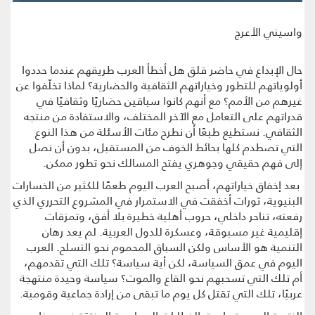
واسيني الأعرج
حال الإبداع في حاضر قلق هل أخطأ العرب طريقهم عندما حددوا
أولوياتهم للتطور وخياراتهم الثقافية والحضارية؟ لماذا تخلّفوا عن
غيرهم من الأمم؟ مع أنهم كانوا سباقين حضاريًا وثقافيًا في
قدراتهم على التعامل مع الآخر المختلف، والاستفادة من منتجه
الثقافي. نستطيع طبعًا أن نطرح مئات الأسئلة من هذا النوع
التي تصطدم كلها بحائط الخوف من المستقبل، بدون أن نصل
إلى فهم حقيقي وجوهري يفتح المسالك نحو تطور ممكن.
بعد إخفاق خياراتهم، أصبح العرب اليوم طعمًا للكثير من الخسارات
البنيوية، ثورات أخفقت في الاستمرار في المشروع التحرري الذي
رفعته، تناحر داخلي، حروب أهلية خطيرة بلا أفق، وتمزقات
إقليمية غير مسبوقة، وعسكرة للدول العربية. لم يعد رهان
التنمية هو الأساس ولكن السباق المحموم نحو التسلح. العرب
اليوم في عمق السياسة، لكن أية سياسة؟ تلك التي تقدمهم،
أم تلك التي تسحبهم نحو القاع والموت؟ سياسة وحيدة منتهجة
عربيًا، تلك التي تقتل كل يوم ما تبقى من إرادة جماعية وقومية.