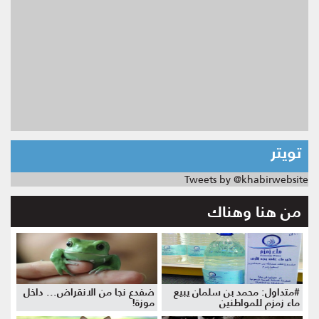
تويتر
Tweets by @khabirwebsite
من هنا وهناك
#متداول: محمد بن سلمان يبيع
ضفدع نجا من الانقراض... داخل
ماء زمزم للمواطنين
موزة!