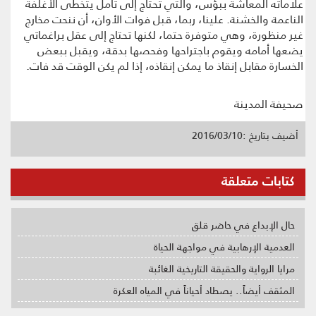
علاماته المعاشة ببؤس، والتي تحتاج إلى تأمل يتخطى الأغلفة
الناعمة والخشنة. علينا، ربما، قبل فوات الأوان، أن ننحت مخارج
غير منظورة، وهي متوفرة حتما، لكنها تحتاج إلى عقل براغماتي
يضعها أمامه ويقوم باجتراحها وفحصها بدقة، ويقبل ببعض
الخسارة مقابل إنقاذ ما يمكن إنقاذه، إذا لم يكن الوقت قد فات.
صحيفة المدينة
أضيف بتاريخ :2016/03/10
كتابات متعلقة
حال الإبداع في حاضر قلق
العدمية الإرهابية في مواجهة الحياة
مرايا الرواية والحقيقة التاريخية الغائبة
المثقف أيضاً.. يصطاد أحياناً في المياه العكرة