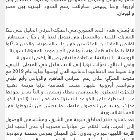
أوروبا، وبما يجهض محاولات رسم الحدود البحرية بين مصر
واليونان.
لا يُغفل، هنا، البعد السوري في التحرّك التركي العاجل على خطّ
المعارك الليبية، والمتمثل في تحويل ليبيا إلى خزّان استيعابي
لفائض المقاتلين المكدّسين في إدلب السورية، والذين شكّلوا
قلقاً دائماً متعاظماً، وتسبّبوا في تأخير موعد المعركة السورية ــــ
الروسية ــــ الإيرانية لاستعادة ما تبقى من الأراضي السورية.
وفي النتائج، تحوّلت تركيا إلى لاعب فاعل في الميدان الليبي،
ولا سيما بعد الاتفاقية الدفاعية التي أبرمتها نهاية عام 2019 مع
حكومة السرّاج، على رغم اعتراض القاهرة والرياض وأبو ظبي
وعواصم أوروبية عليها. منحت الاتفاقية تركيا فرصة ذهبية
للتحرّك العسكري والسياسي بغطاء رسمي، وتالياً تعزيز نفوذها
عبر السيطرة على القواعد الاستراتيجية في ليبيا (الأمر الذي
عجزت روسيا عن الحصول عليه)، بما يحسّن من شروطها في
المسألة السورية.
بعد خسارة حفتر لمناطق حيوية في الشرق، وفشله في الوصول
إلى الغرب، بات الكلام عن مبادرات مصرية أو حتى أممية لحل
الأزمة الليبية غير ذي جدوى، لأن الميدان يفرض منطقه ومبادرته
البديلة. وتنظر أنقرة إلى مبادرة القاهرة في 8 حزيران/ يونيو