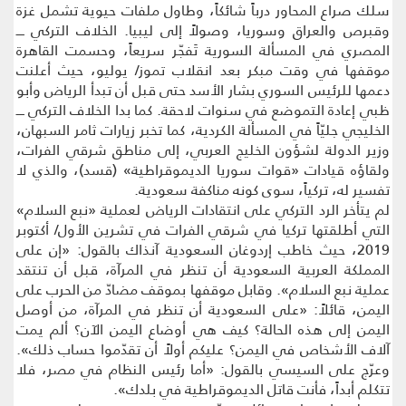
سلك صراع المحاور درباً شائكاً، وطاول ملفات حيوية تشمل غزة
وقبرص والعراق وسوريا، وصولاً إلى ليبيا. الخلاف التركي ــــ
المصري في المسألة السورية تَفجّر سريعاً، وحسمت القاهرة
موقفها في وقت مبكر بعد انقلاب تموز/ يوليو، حيث أعلنت
دعمها للرئيس السوري بشار الأسد حتى قبل أن تبدأ الرياض وأبو
ظبي إعادة التموضع في سنوات لاحقة. كما بدا الخلاف التركي ــــ
الخليجي جليّاً في المسألة الكردية، كما تخبر زيارات ثامر السبهان،
وزير الدولة لشؤون الخليج العربي، إلى مناطق شرقي الفرات،
ولقاؤه قيادات «قوات سوريا الديموقراطية» (قسد)، والذي لا
تفسير له، تركياً، سوى كونه مناكفة سعودية.
لم يتأخر الرد التركي على انتقادات الرياض لعملية «نبع السلام»
التي أطلقتها تركيا في شرقي الفرات في تشرين الأول/ أكتوبر
2019، حيث خاطب إردوغان السعودية آنذاك بالقول: «إن على
المملكة العربية السعودية أن تنظر في المرآة، قبل أن تنتقد
عملية نبع السلام». وقابل موقفها بموقف مضادّ من الحرب على
اليمن، قائلاً: «على السعودية أن تنظر في المرآة، من أوصل
اليمن إلى هذه الحالة؟ كيف هي أوضاع اليمن الآن؟ ألم يمت
آلاف الأشخاص في اليمن؟ عليكم أولاً أن تقدّموا حساب ذلك».
وعرّج على السيسي بالقول: «أما رئيس النظام في مصر، فلا
تتكلم أبداً، فأنت قاتل الديموقراطية في بلدك».