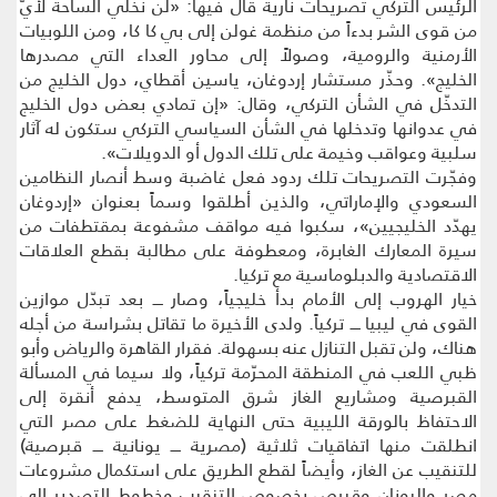
الرئيس التركي تصريحات نارية قال فيها: «لن نخلي الساحة لأيّ
من قوى الشر بدءاً من منظمة غولن إلى بي كا كا، ومن اللوبيات
الأرمنية والرومية، وصولاً إلى محاور العداء التي مصدرها
الخليج». وحذّر مستشار إردوغان، ياسين أقطاي، دول الخليج من
التدخّل في الشأن التركي، وقال: «إن تمادي بعض دول الخليج
في عدوانها وتدخلها في الشأن السياسي التركي ستكون له آثار
سلبية وعواقب وخيمة على تلك الدول أو الدويلات».
وفجّرت التصريحات تلك ردود فعل غاضبة وسط أنصار النظامين
السعودي والإماراتي، والذين أطلقوا وسماً بعنوان «إردوغان
يهدّد الخليجيين»، سكبوا فيه مواقف مشفوعة بمقتطفات من
سيرة المعارك الغابرة، ومعطوفة على مطالبة بقطع العلاقات
الاقتصادية والدبلوماسية مع تركيا.
خيار الهروب إلى الأمام بدأ خليجياً، وصار ــــ بعد تبدّل موازين
القوى في ليبيا ــــ تركياً. ولدى الأخيرة ما تقاتل بشراسة من أجله
هناك، ولن تقبل التنازل عنه بسهولة. فقرار القاهرة والرياض وأبو
ظبي اللعب في المنطقة المحرّمة تركياً، ولا سيما في المسألة
القبرصية ومشاريع الغاز شرق المتوسط، يدفع أنقرة إلى
الاحتفاظ بالورقة الليبية حتى النهاية للضغط على مصر التي
انطلقت منها اتفاقيات ثلاثية (مصرية ــــ يونانية ــــ قبرصية)
للتنقيب عن الغاز، وأيضاً لقطع الطريق على استكمال مشروعات
مصر واليونان وقبرص بخصوص التنقيب وخطوط التصدير إلى