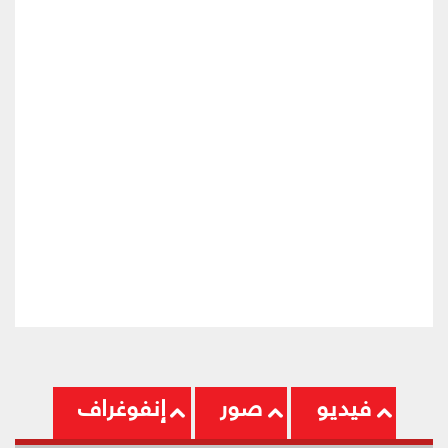
فيديو
صور
إنفوغراف