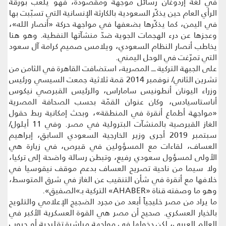
في لغة إردوغان رسائل موجّهة ومقصودة، فهو يلعب بورقة
الرأي العام حين يذكّر السعودية بالكارثة الإنسانية التي تسبّبت بها
في اليمن، كما يذكّرها بضعفها في مواجهة حركة «أنصار الله»،
وعجزها عن درء الهجمات الجوية ضدّ منشآتها النفطية. وهو هنا
يخاطب أنصار النظام السعودي، ويلامس صميم كرامة آل سعود
التي تمرّغت في الوحل اليمني.
على الجبهة التركية ــــ المصرية، استضافت القاهرة في الثامن من
تشرين الثاني/ نوفمبر 2014 قمة ثلاثية جمعت السيسي ورئيس
وزراء اليونان أنطونيس ساماراس، والرئيس القبرصي نيكوس
أناستاسيادس، وكان عنوان القمّة بحسب الصحافة المصرية
«مواجهة أطماع أنقرة في المنطقة»، وبحث إمكانية ربط حقول
الغاز القبرصية بالمنشآت البترولية في مصر. وفي 11 أيلول/
سبتمبر 2019 أجرى وزير الخارجية السعودي السابق، إبراهيم
العساف، لقاءات مع المسؤولين في قبرص، في زيارة هي
الأولى لمسؤول سعودي رفيع، وتبطن رسالة واضحة إلى تركيا،
ولا سيما من ناحية تصريح العساف بدعم موقف نيقوسيا في
خلافها مع أنقرة في شأن التنقيب عن الغاز في شرق المتوسط،
وهو ما وصفته قناة «AHABER» التركية بـ»الصفيق».
ما يراد من مصر خليجياً أبعد من مجرد الضجيج الإعلامي والتلويح
بالخيار العسكري. صحيح أن مصر هي القوة العسكرية الأكبر في
العالم العربي، لكن دخولها في مواجهة مباشرة تقليدية أو حروب