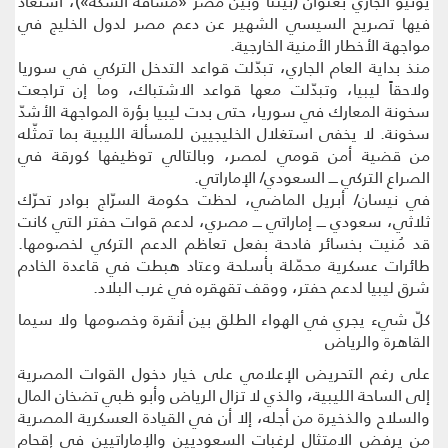
يونيو الجاري بعنوان (بيننا وبين مصر «مسافة السكّة»)، استعاد
فيها تصريح السيسي الشهير عن دعم مصر لدول الخليج في
مواجهة الأخطار الأمنية الخارجية.
منذ بداية العام الجاري، تبدّلت قواعد التدخل التركي في سوريا
ولاحقاً ليبيا، وتبدّلت معها قواعد الاشتباك، وما إن تراجعت
سخونة المعارك في سوريا، حتى بدت ليبيا بؤرة المواجهة الأشدّ
سخونة. لا يخفى استغلال الخليجيين للمسألة الليبية بما تمثّله
من قضية أمن قومي لمصر، وبالتالي توظيفها كورقة في
الصراع التركي ــــ السعودي/ الإماراتي.
في نيسان/ أبريل الماضي، لحظت حكومة السرّاج بوادر تحرّك
ثلاثي، سعودي ــــ إماراتي ــــ مصري، لدعم قوات حفتر التي كانت
قد مُنيت بخسائر فادحة بفعل تعاظم الدعم التركي لخصومها.
طائرات عسكرية محمّلة بأسلحة وعتاد هبطت في قاعدة الخادم
شرق ليبيا لدعم حفتر، ووقف تقهقره في غرب البلاد.
كلّ شيء يجري في الهواء الطلق بين أنقرة وخصومها ولا سيما
القاهرة والرياض
على رغم التحريض الإعلامي على خيار دخول القوات المصرية
إلى الساحة الليبية، والذي لا تزال الرياض وأبو ظبي تضخان المال
والسلاح والذخيرة من أجله، إلا أن في القيادة العسكرية المصرية
من يرفض الامتثال لرغبات السعوديين والإماراتيين في إقحام