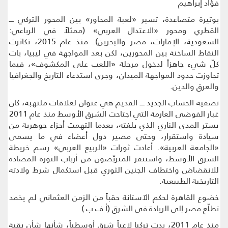
فؤاد إبراهيم
بوتيرة متصاعدة، تسير «لعبة المحاور» بين المحور التركي ــــ
القطري ومحور «الاعتدال العربي» (ممثلاً في الرباعي:
السعودية، الإمارات، مصر والبحرين). منذ عام 2015، تكاثرت
النقاط الساخنة بين المحورين، لكن بعد المواجهة في ليبيا، بات
كلّ شيء جاهزاً لدخول مرحلة «اللعب على المكشوف»، فيما
تجاوزت حدود المواجهة الميدان، وجرى استدعاء التاريخ والجغرافيا
والعرق والدين.
تصفية الحساب الجديد ــــ القديم هي عنوان لعلاقات ملتهبة، كان
غبار الفوضى العارمة التي اجتاحت الشرق الأوسط منذ عام 2011
يستر المدى الناري الذي بلغته، بعدما التهمت أجزاء جوهرية من
سيادة واستقرار، وحتى مصير دول أعضاء في ما يسمى
«الجامعة العربية». أعادت ثورات «الربيع العربي» رسم خريطة
الشرق الأوسط، واستنفر المتربّصون من أرباب الثورة المضادة
للانقضاض واختطاف الجنين الثوري قبل استكمال شرط ولادته
التاريخية الطبيعية.
خضوع القاهرة لحكم الآستانة حقباً من الزمن العثماني لم يخمد
تطلّع مصر إلى الريادة في الشرق (أ ف ب )
منذ عام 2011، بدت تركيا لاعباً شرق أوسطياً، شأنها شأن بقية