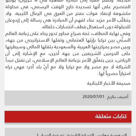
المنصرم على أنها تسديدة خارج الوقت الرسمي، في محاولة
مكشوفة لإنقاذ قوات حفتر من الغرق في الرمال الليبية. ولا
يتطلّب الأمر مزيد عناء لفهم أن المبادرة هي رسالة إلى إردوغان
للحيلولة دون استعجال قطف انتصارات حلفائه.
وفي نهاية المطاف، ثمة صراع محاور تدور رحاه على زعامة العالم
السنّي بين تركيا بإرثها العثماني وثقلها الاستراتيجي من جهة،
وبين مصر بمركزيتها العربية والسعودية بثقلها المالي وسيطرتها
على الحرمين الشريفين من جهة أخرى، مع الإشارة إلى أن
الرياض، حين يتعلّق الأمر بزعامة العالم الإسلامي، لن تقبل مبدأ
الشراكة لا مع مصر ولا مع تركيا ولا مع أيّ بلد آخر؛ فهي تراه
امتيازاً حصرياً لها.
صحيفة الأخبار اللبنانية
أضيف بتاريخ :2020/07/01
كتابات متعلقة
السعودية وهاجس الخسارة التاريخية: تصفية الحساب!