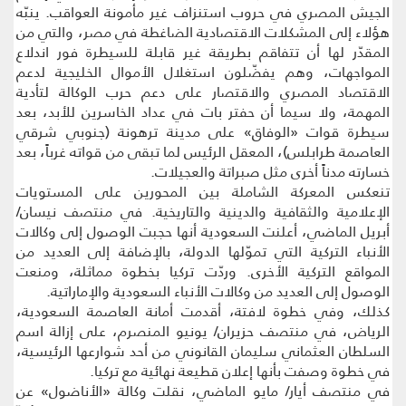
الجيش المصري في حروب استنزاف غير مأمونة العواقب. ينبّه
هؤلاء إلى المشكلات الاقتصادية الضاغطة في مصر، والتي من
المقدّر لها أن تتفاقم بطريقة غير قابلة للسيطرة فور اندلاع
المواجهات، وهم يفضّلون استغلال الأموال الخليجية لدعم
الاقتصاد المصري والاقتصار على دعم حرب الوكالة لتأدية
المهمة، ولا سيما أن حفتر بات في عداد الخاسرين للأبد، بعد
سيطرة قوات «الوفاق» على مدينة ترهونة (جنوبي شرقي
العاصمة طرابلس)، المعقل الرئيس لما تبقى من قواته غرباً، بعد
خسارته مدناً أخرى مثل صبراتة والعجيلات.
تنعكس المعركة الشاملة بين المحورين على المستويات
الإعلامية والثقافية والدينية والتاريخية. في منتصف نيسان/
أبريل الماضي، أعلنت السعودية أنها حجبت الوصول إلى وكالات
الأنباء التركية التي تموّلها الدولة، بالإضافة إلى العديد من
المواقع التركية الأخرى. وردّت تركيا بخطوة مماثلة، ومنعت
الوصول إلى العديد من وكالات الأنباء السعودية والإماراتية.
كذلك، وفي خطوة لافتة، أقدمت أمانة العاصمة السعودية،
الرياض، في منتصف حزيران/ يونيو المنصرم، على إزالة اسم
السلطان العثماني سليمان القانوني من أحد شوارعها الرئيسية،
في خطوة وصفت بأنها إعلان قطيعة نهائية مع تركيا.
في منتصف أيار/ مايو الماضي، نقلت وكالة «الأناضول» عن