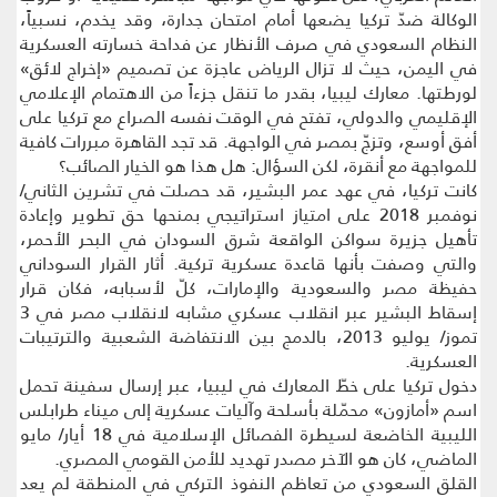
الوكالة ضدّ تركيا يضعها أمام امتحان جدارة، وقد يخدم، نسبياً،
النظام السعودي في صرف الأنظار عن فداحة خسارته العسكرية
في اليمن، حيث لا تزال الرياض عاجزة عن تصميم «إخراج لائق»
لورطتها. معارك ليبيا، بقدر ما تنقل جزءاً من الاهتمام الإعلامي
الإقليمي والدولي، تفتح في الوقت نفسه الصراع مع تركيا على
أفق أوسع، وتزجّ بمصر في الواجهة. قد تجد القاهرة مبررات كافية
للمواجهة مع أنقرة، لكن السؤال: هل هذا هو الخيار الصائب؟
كانت تركيا، في عهد عمر البشير، قد حصلت في تشرين الثاني/
نوفمبر 2018 على امتياز استراتيجي بمنحها حق تطوير وإعادة
تأهيل جزيرة سواكن الواقعة شرق السودان في البحر الأحمر،
والتي وصفت بأنها قاعدة عسكرية تركية. أثار القرار السوداني
حفيظة مصر والسعودية والإمارات، كلّ لأسبابه، فكان قرار
إسقاط البشير عبر انقلاب عسكري مشابه لانقلاب مصر في 3
تموز/ يوليو 2013، بالدمج بين الانتفاضة الشعبية والترتيبات
العسكرية.
دخول تركيا على خطّ المعارك في ليبيا، عبر إرسال سفينة تحمل
اسم «أمازون» محمّلة بأسلحة وآليات عسكرية إلى ميناء طرابلس
الليبية الخاضعة لسيطرة الفصائل الإسلامية في 18 أيار/ مايو
الماضي، كان هو الآخر مصدر تهديد للأمن القومي المصري.
القلق السعودي من تعاظم النفوذ التركي في المنطقة لم يعد