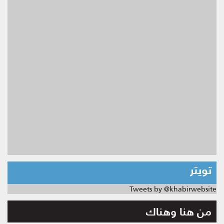
تويتر
Tweets by @khabirwebsite
من هنا وهناك