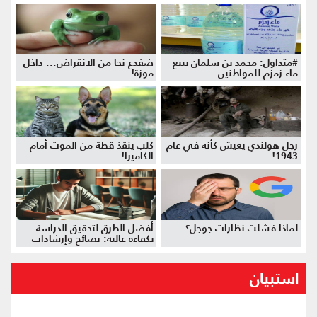
#متداول: محمد بن سلمان يبيع
ضفدع نجا من الانقراض... داخل
ماء زمزم للمواطنين
موزة!
رجل هولندي يعيش كأنه في عام
كلب ينقذ قطة من الموت أمام
1943!
الكاميرا!
لماذا فشلت نظارات جوجل؟
أفضل الطرق لتحقيق الدراسة
بكفاءة عالية: نصائح وإرشادات
استبيان