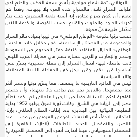
ــــ اليوناني، ثمة شعاع مواجهة يتّسع بسعة الغضب والحلم لدى
أطراف الصراع كافة. فالصراع هذه المرة بلا جبهات، وهذا هو
معنى أن يكون صراع محاور، إنه أشبه بلعبة الشطرنج، حيث يتمّ
تحريك الجنود والملوك والقلاع بحسب الفرصة والخدعة اللتين
تحدّدان طبيعة كلّ معركة.
دعمت تركيا حكومة «الوفاق الوطني» في ليبيا بقيادة فائز السراج
والمدعومة من الفصائل الإسلامية، في مقابل قائد «الجيش
الوطني» الجنرال المتقاعد خليفة حفتر المدعوم من السعودية
ومصر والإمارات والأردن. خسارة حفتر في معارك الغرب الليبي
كانت فاصلة لجهة انتقال الصراع إلى نقطة مصيرية يتقرّر على
أساسها مَن يبقى ومَن يرحل في المعادلة الليبية الميدانية،
وتالياً السياسية.
ليس في الذاكرة التاريخية ما يسعف. فما يفرّق تركيا ومصر أكثر
مما يجمعهما، والتاريخ يخبر عن تجاذب حادّ بينهما، وأن خضوع
القاهرة لحكم الآستانة حقباً من الزمن العثماني لم يخمد تطلّع
مصر إلى الريادة في الشرق. وكانت ثورة تموز/ يوليو 1952 بداية
القطيعة النهائية بين البلدين، بعد إطاحة النظام الملكي، بإرثه
العثماني. لاحقاً، أدى الانبعاث القومي العروبي من مصر ــــ عبد
الناصر، والتمفصل الجديد للتحالفات (انحازت القاهرة إلى
المعسكر السوفياتي، فيما انحازت أنقرة إلى المعسكر الأميركي)
إلى تزايد التباعد بين البلدين، وفي الوقت الذي لم يقرّب فيه