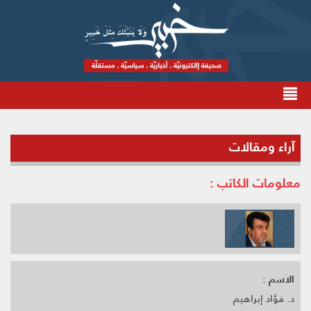
آراء ومقالات
معلومات الكاتب :
الاسم :
د. فؤاد إبراهيم