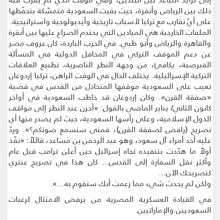
ذلك بين الرياض وأنقرة، حيث بقيت السعودية متمسّكة بتحفّظها
على أيّ تقارب مع تركيا لأسباب تاريخية وأيديولوجية واستراتيجية.
الملفات الخارجية هي الميادين التي يحتدم الصراع عليها بين أنقرة
والقاهرة والرياض وأبو ظبي. في الحرب الباردة، كان عزوف مصر
عن دعم الموقف التركي في المحافل الدولية في المسألة
القبرصية، يكافئ، من وجهة النظر الناصرية، تطبيع العلاقات
التركية الإسرائيلية. يختلف الحال في الوقت الراهن، تركيا إردوغان
تعيب على السعودية موقفها المتخاذل من القدس في قضية
«صفقة القرن». وكان إردوغان قد خاطب السعودية في أواخر
كانون الثاني/ يناير الماضي بالقول: «أحزن عند النظر إلى مواقف
الدول الإسلامية، وعلى رأسها السعودية، حيث لم يصدر منها أي
تصريح (رافض لصفقة القرن)، فمتى سنسمع صوتكم؟». وردّ
عليه أحد أمراء آل سعود، وهو عبد الرحمن بن مساعد، قائلاً: «نفّذ
أولاً ما هدّدت بتنفيذه تجاه إسرائيل حين أعلن ترامب قبل عام
وأكثر نقل السفارة إلى القدس... كان هذا في تصريح عنتري
كتصريحك الآن...
ولكن لم يحدث شيء مما زعمت أنك ستقوم به...».
في القيادة العسكرية المصرية من يرفض الامتثال لرغبات
السعوديين والإماراتيين