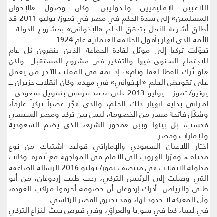
اللاعبين الإقليميين والدوليين. وكان وصول «الإخوان
المسلمين» إلى سدة الحكم في مصر في تموز/ يوليو 2011 قد
أطلق أشرعة الأمل بتحقق الحلم «الإخواني» بمشروع الدولة ــــ
الأمة الذي انهار بأفول الخلافة العثمانية عام 1924.
تحوّلت تركيا إلى موئل لقادة الجماعة الذين ينفرون كل عام
للاجتماع السنوي فيها والتفكير في مشروع المستقبل. ولكن
«لو تُرك القطا لغفا ونام»؛ إذ ثمة في المقلب الآخر من يعمل
على تقويض الحلم «الإخواني» في مهده. وكان انقلاب حزيران ــــ
يونيو/ تموز ــــ يوليو 2013 على محمد مرسي بتمويل سعودي ــــ
إماراتي بداية انهيار ذلك الحلم، والذي فجّر غضباً تركياً عارماً،
وشكّل فاتحة مسار من الخصومة، ليس بين تركيا ومصر السيسي
فحسب، بل بينها وبين «محور الشر»، الذي يضم السعودية
والإمارات ومصر.
اختار اللاعبان السعودي والإماراتي قواعد اشتباك من نوع
مختلف، وقرّرا الهروب إلى الأمام في المواجهة مع أنقرة. وكانت
محاولة الانقلاب في منتصف تموز/ يوليو 2016 الرسالة الصاعقة
التي وصلت إلى الرئيس التركي، رجب طيب إردوغان، من أبو
ظبي والرياض. أدرك إردوغان أن خصومه أحرقوا مراكب العودة،
وأن المعركة لا حدود لها، وقد تخترق القصر الرئاسي.
في ليبيا، كما في سوريا والعراق، وفي قبرص حيث النزاع التركي