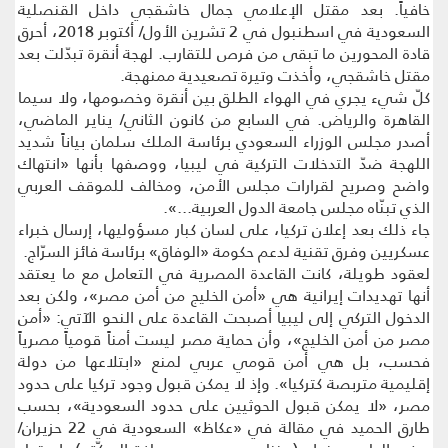
خافياً. بعد مقتل الإعلامي جمال خاشقجي داخل القنصلية
السعودية في اسطنبول في 2 تشرين الأول/ أكتوبر 2018، أحرق
قادة المحورين ما تبقى من فرص للتقارب. لهجة أنقرة تبدّلت بعد
مقتل خاشقجي، وأخذت وتيرة تصعيدية ممنهجة.
كلّ شيء يجري في الهواء الطلق بين أنقرة وخصومها، ولا سيما
القاهرة والرياض. في السابع من كانون الثاني/ يناير الماضي،
أصدر مجلس الوزراء السعودي برئاسة الملك سلمان بياناً شديد
اللهجة ضدّ التدخلات التركية في ليبيا، ووصفها بأنها «انتهاك
واضح وصريح لقرارات مجلس الأمن، ومخالف للموقف العربي
الذي تبنّاه مجلس جامعة الدول العربية...».
جاء ذلك بعد إعلان تركيا، على لسان كبار مسؤوليها، إرسال خبراء
عسكريين وفرق تقنية لدعم حكومة «الوفاق» برئاسة فائز السرّاج.
لعقود طويلة، كانت القاعدة المصرية في التعامل مع ما يعتقد
أنها تهديدات إيرانية هي «أمن الخليج من أمن مصر»، ولكن بعد
الدخول التركي إلى ليبيا أصبحت القاعدة على النحو الآتي: «أمن
مصر من أمن الخليج»، وأن حماية مصر ليست أمناً قومياً مصرياً
فحسب، بل هي أمن قومي عربي لمنع «ابتلاعها من دولة
إقليمية متربصة كتركيا». وإذ لا يمكن قبول وجود تركيا على حدود
مصر، «لا يمكن قبول الحوثيين على حدود السعودية»، بحسب
طارق الحميد في مقالة في «عكاظ» السعودية في 22 حزيران/