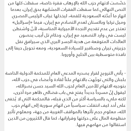
خصّصت لاتهام حزب الله بالإرهاب فقرة خاصة، سقطت كلها من
النص النهائي كما سقطت الفقرات المشابهة بحق إيران، بعدما
انهار ما أعدّته السعودية للقمة، ليخذلها غياب الرئيس المصري
وميل تركيا وباكستان لعدم التصادم مع إيران، فيما «إسرائيل»
تعتذر عن عدم تقديم النجدة الأميركية المناسبة، لأنّ واشنطن
ليست في وارد التصعيد مع إيران، وحكام تل أبيب يحصون
العائدات المتوقعة من هدية الجسر البري الذي سيرافق نقل
جزيرتي تيران وصنافير للسيادة السعودية، ومعه تحويل حيفا إلى
نافذة متوسطية بين الخليج وأوروبا.
- يأتي الترويج لقرار يصدره المدعي العام للمحكمة الدولية الخاصة
بلبنان والتي توجّهت بالاتهام علناً لقادة وأعضاء في حزب الله،
بتوجيه الاتهام للأمين العام لحزب الله السيد حسن نصرالله،
ليقول إنّ مسرحاً جديداً يفتح في باب قضائي ظاهر مرة أخرى،
لكنه مليء بالسياسة أكثر من الذي قبله، فالمحكمة التي لا يُخفى
على أحد كيف انتقلت سياسياً من اتهام سورية إلى اتهام حزب
الله، معلوم حجم تأثرها بالمواقف الغربية من جهة، ومعلوم تأثير
منظومة المال على حركتها وقراراتها، كما قال الكثيرون من الذين
استقالوا من مهامهم فيها.