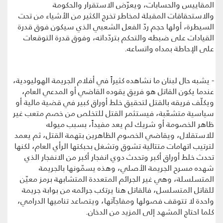
المقاييس والحسابات، ويعرّض الاستقرار والحكومة
والاستحقاقات المقبلة لمخاطر تخرج الكثير من الأشياء من تحت
السيطرة، أولها حجم ردّ الفعل الشعبي الذي سيكون فوق قدرة
القيادات على ضبطه والتحكم بتردّداته، وفوق قدرة التوقعات
على الإحاطة بمداه واتساعه.
- يشبه حال لبنان ما نشاهده كثيراً في أفلام الجريمة الهوليودية،
عندما يكون القاتل هو فريق يقوده القاضي أو المدعي العام،
ويكلّف فريقه بالقتل لتحقيق خلط أوراق كبير في قضية مالية أو
سياسية متشعّبة، فيستثمر القتل للتخلص من خصم متعب غير
ظاهر الخصومة أو شريك لم يعد مفيداً، بسبب ميوله
للاستقلال، ويقاضي الخصوم الظاهرين بتهمة القتل، ثم يعمد
لترتيب اتهامات متتالية تشوق وتشغل بحبكتها الرأي العام، لكنها
تحدث خلط أوراق أكبر وتحدث دوي انفجار أكبر من الانفجار الذي
شهده مسرح الجريمة الأصلي، وهذه يسمّونها بالجريمة
المتسلسلة، وهي غير الجرائم المتعددة المتشابهة برمز معيّن
للقاتل المتسلسل، فالقاتل هنا يرتكب جرائمه من بوابة جريمة
واحدة لا تتوقف فصولها ومفاجآتها، ويتصاعد تناميها الدرامي،
كلما احتاج المشهد إلى المزيد من الدخان.