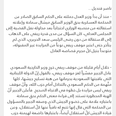
ناصر قنديل ..
- منذ أن بدأ وزير العدل حملته على الحكم السابق الصادر عن
المحكمة العسكرية بحق الوزير السابق ميشال سماحة وإعلانه
استقالته من منصبه الوزاري احتجاجاً بعد محاولة نقل القضية إلى
المجلس العدلي، كان السؤال عن مدى قدرة ريفي على الذهاب
إلى الاستقالة من دون رضى الرئيس سعد الحريري، الذي لم
يتأخر حتى اعتبر موقف ريفي نوعاً من المزايدة غير المقبولة،
متوعداً بنيل كلّ مجرم قصاصه العادل.
- خلال أيام قليلة من موقف ريفي خرج وزير الخارجية السعودي
عادل الجبير مفسّراً لغز موقف ريفي، بالقول إنّ الدولة اللبنانية
التي عاقبتها السعودية بحرمانها من هبة تسليح جيشها، كلها
متَّهمة من الحكم السعودي بالتخاذل أمام حزب الله، وأنّ موقف
ريفي ليس مزايدة بل خطوة في الاتجاه الصحيح. فأعلن الجبير أنّ
الهبة المحظورة تستند إلى قراءة معنى الحكم بحق سماحة
باعتباره علامة على خضوع الجيش الذي وصفه الجبير بالمسؤول
عن المحكمة التي قال إنها تتبع له نافياً عنها كلّ استقلال، وعن
قيادة الجيش كلّ استقلال أيضاً، باعتبارها خاضعة لهيمنة حزب