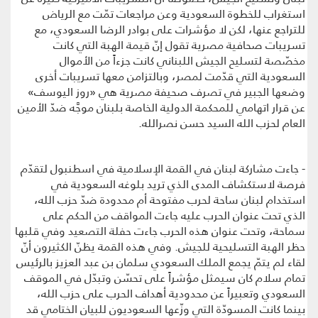
استغراب للخطوة السعودية وعن مراجعات تمّت مع الرياض
للتراجع عنها، لكن لا مؤشرات على بوادر الرضا السعودي، مع
تسريبات صحافية مصرية تقول إنّ قيمة الهبة التي كانت
مخصّصة لتسليح الجيش اللبناني كانت جزءاً من الأموال
السعودية التي قدّمت لمصر، وبالتزامن معها تسريبات أخرى
وضعها الجبير في تصرف صحيفة مصرية هي «روز اليوسف»
عن قرار اتهامي للمحكمة الدولية الخاصة بلبنان موجَّه ضدّ الأمين
العام لحزب الله السيد حسن نصرالله.
- جاءت مشاركة لبنان في القمة الإسلامية في اسطنبول لتقدّم
فرصة لاستكشاف المدى الذي تريد بلوغه السعودية في
استخدام لبنان ساحة لحرب مفتوحة أم محدودة ضدّ حزب الله،
الذي تحت عنوان الحرب عليه جاءت المواقف من الحكم على
سماحة، وتحت عنوان هذه الحرب جاءت حفلة التصعيد وفي قلبها
حظر الهبة التسليحية للجيش. وفي هذه القمة يظنّ الكثيرون أنّ
لقاء لم يتمّ يجمع الملك السعودي سلمان بن عبد العزيز بالرئيس
تمام سلام كان سيمثل مؤشراً على تحسّن وتبدّل في الموقف
السعودي وتعبيراً عن محدودية أهداف الحرب على حزب الله،
بينما كانت المسودّة التي وزّعها السعوديون للبيان الختامي قد