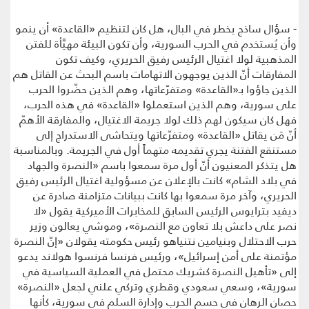
- سؤال ساذج يخطر في البال، هل كان لتنظيم «القاعدة» أن ينمو
وأن يُستخدم في الحرب السورية، وأن تكون البيئة مهيَّأة للفتن
المذهبية لولا اغتيال الرئيس رفيق الحريري، وكيف تكون
المفارقات أنّ الذين يوجهون الاتهامات باسم البحث عن القاتل هم
الذين جاؤوا بـ«القاعدة» ومتفرّعاتها، وهم الذين حضّروا الحرب
على سورية، وهم الذين استعملوا «القاعدة» في هذه الحرب،
فهل كان سيكون لهم ذلك لولا جريمة الاغتيال، والمفارقة الأهمّ
أنّ مَن يقاتل «القاعدة» ومتفرّعاتها ويتحاشى الاستدراج إلى
مستنقع الفتنة يجري تقديمه متهماً أول في الجريمة. وبالمناسبة
هل يتذكر المعنيون أنّ أول مرة سمعوا باسم «النصرة والجهاد
في بلاد الشام» كانت بالإعلان عن مسؤولية اغتيال الرئيس رفيق
الحريري، وآخر مرة سمعوا بها كانت ببيانات متزامنة صادرة عن
ديفيد بترايوس الرئيس السابق للمخابرات الأميركية يقول «لا
نصر على داعش بلا تعاون مع النصرة»، وموشي يعالون وزير
حرب الاحتلال وبنيامين نتنياهو رئيس حكومته يقولان «إنّ النصرة
مؤتمنة على أمن إسرائيل»، ورئيس فرنسا فرنسوا هولاند يدعو
إلى «تأهيل النصرة كشريك محتمل في العملية السياسية في
سورية»، وسعي سعودي وقطري وتركي علني لجعل «النصرة»
حصان الرهان في حسم الحرب وإدارة السلم في سورية، كأنها