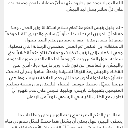
الله الذي لا توجد في ظروف كهذه أيّ ضمانات لعدم وضعه يده
على كلّ سلاح يصل ليد الجيش.
- لم يقبل رئيس الحكومة تمام سلام استقالة وزير العدل، وهذا
معناه أنّ الحريري لم يطلب ذلك أو أنّ سلام والحريري تلقيا موقفاً
سعودياً يحمي مكانة ريفي، ويفرض عدم السير بقبول
الاستقالة، بل العكس تم العمل بمضمون الرسالة التي تحملها،
وهي الذهاب إلى ترتيب تدخلات وحملات تنتج حكماً قضائياً بحق
سماحة يقول العكس ويصحّح وفقاً لما قاله الجبير صورة الحكومة
والجيش، والتغاضي عن كون كلام وزير خارجية دولة أخرى بحق
القضاء والجيش يعدّ انتهاكاً للسيادة وتدخلاً سافراً يندر أن تصمت
عنه أيّ دولة لدولة أخرى مهما كان حجم العلاقة بينهما، وها هي
فرنسا تتمهّل وتنتظر موقف القضاء البلجيكي في قضية تسليم
المتهمين بتفجيرات باريس، وبلجيكا تحرص على عدم ظهور أيّ
تجاوب مع الطلب الفرنسي الرسمي، نوعاً من الإذعان.
- فعلاً خرج الحكم الذي يحقق رغبة الوزير ريفي وتطلعات ما
ينتظره الجبير، فهل يمكن أن يشكل هذا مدخلاً لتبدّل سعودي تجاه
لبنان وتسليح الجيش، خصوصاً أنّ التسريبات الأميركية كثيرة عن