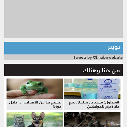
تويتر
Tweets by @khabirwebsite
من هنا وهناك
#متداول: محمد بن سلمان يبيع
ضفدع نجا من الانقراض... داخل
ماء زمزم للمواطنين
موزة!