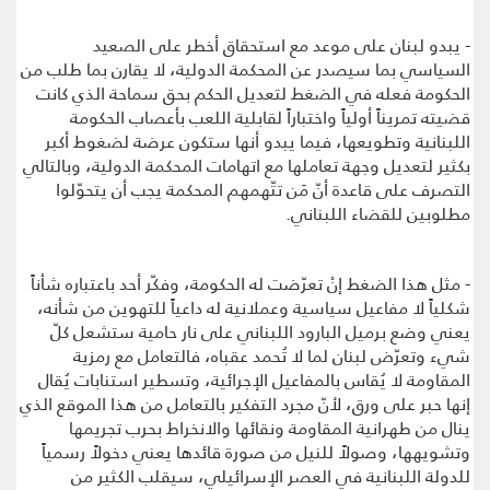
- يبدو لبنان على موعد مع استحقاق أخطر على الصعيد
السياسي بما سيصدر عن المحكمة الدولية، لا يقارن بما طلب من
الحكومة فعله في الضغط لتعديل الحكم بحق سماحة الذي كانت
قضيته تمريناً أولياً واختباراً لقابلية اللعب بأعصاب الحكومة
اللبنانية وتطويعها، فيما يبدو أنها ستكون عرضة لضغوط أكبر
بكثير لتعديل وجهة تعاملها مع اتهامات المحكمة الدولية، وبالتالي
التصرف على قاعدة أنّ مَن تتّهمهم المحكمة يجب أن يتحوّلوا
مطلوبين للقضاء اللبناني.
- مثل هذا الضغط إنْ تعرّضت له الحكومة، وفكّر أحد باعتباره شأناً
شكلياً لا مفاعيل سياسية وعملانية له داعياً للتهوين من شأنه،
يعني وضع برميل البارود اللبناني على نار حامية ستشعل كلّ
شيء وتعرّض لبنان لما لا تُحمد عقباه، فالتعامل مع رمزية
المقاومة لا يُقاس بالمفاعيل الإجرائية، وتسطير استنابات يُقال
إنها حبر على ورق، لأنّ مجرد التفكير بالتعامل من هذا الموقع الذي
ينال من طهرانية المقاومة ونقائها والانخراط بحرب تجريمها
وتشويهها، وصولاً للنيل من صورة قائدها يعني دخولاً رسمياً
للدولة اللبنانية في العصر الإسرائيلي، سيقلب الكثير من