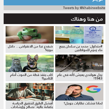
Tweets by @khabirwebsite
من هنا وهناك
#متداول: محمد بن سلمان يبيع
ضفدع نجا من الانقراض... داخل
ماء زمزم للمواطنين
موزة!
رجل هولندي يعيش كأنه في عام
كلب ينقذ قطة من الموت أمام
1943!
الكاميرا!
لماذا فشلت نظارات جوجل؟
أفضل الطرق لتحقيق الدراسة
بكفاءة عالية: نصائح وإرشادات