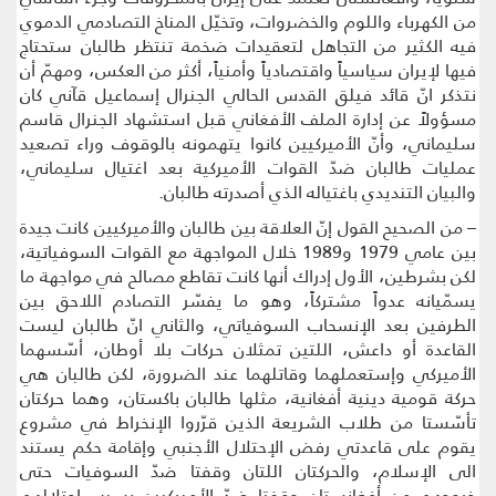
من الكهرباء واللوم والخضروات، وتخيّل المناخ التصادمي الدموي
فيه الكثير من التجاهل لتعقيدات ضخمة تنتظر طالبان ستحتاج
فيها لإيران سياسياً واقتصادياً وأمنياً، أكثر من العكس، ومهمّ أن
نتذكر انّ قائد فيلق القدس الحالي الجنرال إسماعيل قآني كان
مسؤولاً عن إدارة الملف الأفغاني قبل استشهاد الجنرال قاسم
سليماني، وأنّ الأميركيين كانوا يتهمونه بالوقوف وراء تصعيد
عمليات طالبان ضدّ القوات الأميركية بعد اغتيال سليماني،
والبيان التنديدي باغتياله الذي أصدرته طالبان.
– من الصحيح القول إنّ العلاقة بين طالبان والأميركيين كانت جيدة
بين عامي 1979 و1989 خلال المواجهة مع القوات السوفياتية،
لكن بشرطين، الأول إدراك أنها كانت تقاطع مصالح في مواجهة ما
يسمّيانه عدواً مشتركاً، وهو ما يفسّر التصادم اللاحق بين
الطرفين بعد الإنسحاب السوفياتي، والثاني انّ طالبان ليست
القاعدة أو داعش، اللتين تمثلان حركات بلا أوطان، أسّسهما
الأميركي وإستعملهما وقاتلهما عند الضرورة، لكن طالبان هي
حركة قومية دينية أفغانية، مثلها طالبان باكستان، وهما حركتان
تأسّستا من طلاب الشريعة الذين قرّروا الإنخراط في مشروع
يقوم على قاعدتي رفض الإحتلال الأجنبي وإقامة حكم يستند
الى الإسلام، والحركتان اللتان وقفتا ضدّ السوفيات حتى
خروجهم من أفغانستان وقفتا ضدّ الأميركيين بسبب إحتلالهم