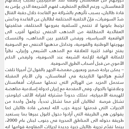
لأفغانستان، ورغم الطابع المتطرف لفهم الشريعة الذي يؤمن به
قادة طالبان، بسبب تأثرهم بالشراكة مع القاعدة خلال حقبة القتال
ضدّ السوفيات، فإنّ الخلفية المختلفة لطالبان عن القاعدة وداعش
ترتبط بكونها لا تنتمي للسلفية بفروعها المختلفة، فخلفيتها
العقائدية المنطلقة من المذهب الحنفي تجلعها أقرب الى
الواقعية السياسية، ورفض التكفير بين المذاهب، والتمسك
بهويتها الوطنية والقومية، وتداخل مذهبها الحنفي مع الصوفية
يفتح نوافذ كثيرة للعلاقة مع المذهب الشيعي وإيران، نظراً
للمكانة الهامة للإئمة الشيعة عند الصوفية، ولرفض الحكم
الأموي من قبل أصحاب الطرق الصوفية.
– يمكن براحة ضمير وبعيون مغمضة الجهر بالقول انّ أميركا تلقت
أبشع هزائمها التاريخية في أفغانستان، وان الأيام المقبلة
ستحمل المزيد من الهزائم التي تحملها مسارات أفغانستان
وعلاقتها بالجوار، وفي المقدمة مع إيران كدولة إسلامية مناهضة
للهيمنة الأميركية، تملك حدوداً مشتركة لقرابة الألف كيلومتر،
تشكل فرصة لطالبان أكثر مما تشكل تحدياً، ولعلّ واحدة من
الخبرات التي قدمتها تجربة حزب الله لبعض قادة طالبان كما
يقولون هي الطريقة التي أرادوا دخول كابول عبرها بما يستعيد
طريقة دخوله الى المناطق المحررة في جنوب لبنان عام 2000،
بينما تقدّم تجربة طالبان خبرة جديدة لحركات المقاومة قوامها انه