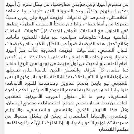
من خصوم أميركا ومن مؤيدي مقاومتها، عن تقبّل فكرة انّ أميركا
يمكن ان تهزم وتذلّ بهذه السهولة التي ظهرت بها مشاهد
أفغانستان، خصوصاً انّ تداعيات الهزيمة كبيرة ولن يكون سهلاً
حصرها في أفغانستان، واذا كان ممكناً لأصحاب النظرية إبقاءها
في التداول مع الساعات الأولى للحدث فإنّ تطورات الساعات
الماضية تجعله هلوسات سياسية غير قابلة للتفكير، فأمامنا
وقائع تجعل هذه الفرضية ضرباً من التخيّل الأقرب الى فرضيات
الخيال العلمي، فتداعيات الهزيمة المدوية بدأت تهزّ أميركا
نفسها، وتضع حلف الأطلسي كله على المحك كما قال الأمين
العام للحلف، والحديث عن أول هزيمة من نوعها في تاريخ الحلف،
كما تلاقى كلّ شركاء واشنطن الذين تلاقوا على تحميلها
مسؤولية المهانة التي لحقت بمكانة الحلف الدولية، وخرج الرئيس
الأميركي جو بايدن يرسم عناوين وخلاصات للخبرة الأفغانية
عنوانها، التخلي عن نظرية تعميم النموذج الأميركي للحكم بالقوة
العسكرية، وهو ما كان عنوان الحروب الأميركية للعقدين
الماضيين تحت شعار تعميم نموذج الديمقراطية وحقوق الإنسان،
وكلّ هذا الانهيار الفكري والنفسي والسياسي، والانهزام
الإعلامي، والإحباط الفلسفي لا يمكن ان يشكل فصولاً من
مسرحية تمّ توزيع الأدوار فيها، إلا إذا افترضنا انّ أميركا وحلفاءها
خططوا للانتحار؟