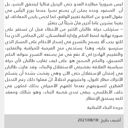
ليس ضروريا مطاردة العدو حتى الرحيل قتاليا ليتحقق النصر، بل
أن الصمود وحده يمكن ان يصنع نصرا عندما يزرع اليأس في
عقول العدو عن امكانية تغيير الواقع، كما لخص بايدن المعادلة، لو
بقينا عشرين عاما أخرى فانّ شيئاً لن يتغيّر.
– سترتكب حركة طالبان الكثير من الأخطاء قبل ان تستقر على
صورة نهائية لنمط الحكم وإدارة أفغانستان، لكن المخاض الذي بدأ
للتو يجب ألا يسمح بالتسرع في إصدار الأحكام على المسار الذي
سترسو عليه، وهذا يستدعي منح الفرصة للمراقبة والتفكير،
والتقييم الهادئ كي لا نقع في فخ يصنعه التسرع عنوانه الحكم
المسبق، والحكم الصحيح هو على كيف تقارب طالبان كأي حركة
سياسية العلاقة بقضيتي الاستقلال والبناء، وقد فازت طالبان
في إمتحان الإستقلال حتى الآن وهي رفضت بشدة أن يتسلم
الأتراك مطار كابول، واعتبرتهم احتلالاً انْ فعلوا ذلك رغم التدخل
القطري لتسويقهم بعدما كلفهم الأميركي بذلك كمكون في
حلف الأطلسي، يبقى تحدي قضية البناء، وهو شائك ومعقد
لكنه يستحق الإنتظار.
جريدة البناء اللبنانية
أضيف بتاريخ :2021/08/18