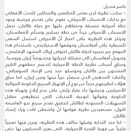
ناصر قنديل
– سادت نظرية لدى بعض المتابعين والمحللين للحدث الأفغاني
مع بدايات الانسحاب الأميركي، تقوم على تقديم فرضية وجود
خطة أميركية منسقة ومتفاهَم عليها مع حركة طالبان، تجعل
الانسحاب الأميركي جزءاً من خطة تسليم وتسلّم لأفغانستان،
وترتكز هذه النظرية على اعتبار أنّ الأميركي استبدل السعي
للسيطرة على أفغانستان وموقعها الاستراتيجي، باستخدام هذا
الموقع عبر تجييره لحركة طالبان لتتولى إرباك المشهد الإقليمي،
وتحويل أفغانستان الى مشكلة لجيرانها وخصوصاً إيران وروسيا،
وساق أصحاب نظرية الخطة الأميركية لتدعيم منطقهم التاريخ
المشحون بين طالبان وموسكو منذ زمن الإتحاد السوفياتي،
والتنابذ المذهبي الذي سيفجّر حرباً بينها وبين إيران، كما ساق
هؤلاء لنظريتهم حججاً من نوع أن الإنهيار السريع للحكومة الموالية
للأميركيين وجيشها جاء بقرار وبُني على عدم إبلاغ وتهيئة هذه
الحكومة وقواتها لنوعية التحديات التي تنتظرهم، مقابل
التسهيلات الممنوحة لطالبان لتحقيق تقدم سريع نحو العاصمة
كابول، مستعيدين نظرية قوامها انّ واشنطن كانت وراء إنشاء
طالبان.
– كنا منذ البداية وقبلها نخالف هذه النظرية، ونرى فيها تعبيراً
فكرياً عن فوبيا القدرة الأميركية، التي يعجز المصابون بها حتى