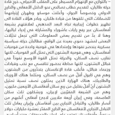
– بالتوازي مع الإنهزام المسيطر على المقلب الأميركي، خرج قادة
حركة طالبان، لتقديم خطاب تصالحي نحو الداخل الأفغاني والخارج
الدولي وخصوصاً الجوار، وأعلنت موسكو وطهران إرتياحهما
للضمانات التي تلقوها من قيادة طلبان، وبادر هؤلاء القادة الى
تظهير خطوات إيجابية تجاه البعد المذهبي لعلاقتهم بشيعة
أفغانستان عبر رفع رايات عاشوراء والمشاركة في إحياء لياليها،
وهنا لا بدّ من تقديم بعض المعلومات التي تجعل تخيّلات
البعض لمشهد دموي بعيدة عن الواقع، فطالبان حركة سياسية
عسكرية ينحصر نفوذها وإمتدادها في قومية واحدة من قوميات
أفغانستان، وهي قومية البشتون التي تمثل أكبر القوميات لكنها
تقارب نصف السكان، والحركة تمثل القوة الأوسع نفوذاً في
قبائل البشتون، لكنها محاطة بحضور تنافسي مع نخب وقيادات
وزعماء قبائل، فأغلب قادة الإغانستان يتحدّرون من البشتون،
وهم في كابول أقلّ من نصف السكان، ومثلما هناك الأوزبك
والطاجيك، هناك الهزارة الذين يمثلون نصف نسبة تمثيل
البشتون أيّ أقلّ بقليل من ربع سكان أفغانستان الأربعين مليون،
وهم من الشيعة المقرّبين لإيران، ويشكلون ثلث سكان
العاصمة، وفي إيران أربعة ملايين لاجئ أفغاني أغلبهم من
أنصار طالبان، والتبادل التجاري بين أفغاستان وإيران يعادل ثلث
التبادل التجاري لأفغانستان مع الخارج المقدّر بعشرة مليارات دولار
سنوياً، وأفغانستان تعتمد على إيران بالمحروقات وجزء أساسي