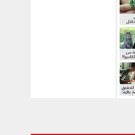
داخل
ة من
كاميرا!
لتحقيق
 عالية:
دات