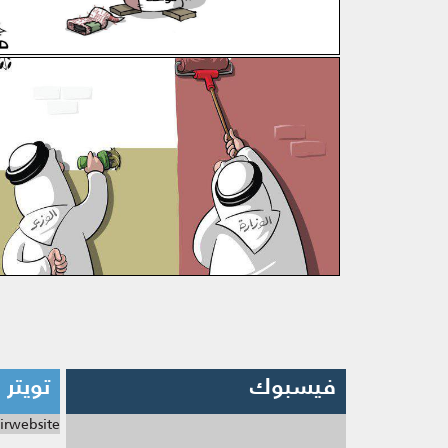
فيسبوك
تويتر
irwebsite