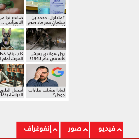
#متداول: محمد بن
ضفدع نجا من
سلمان يبيع ماء زمزم
الانقراض... 
للمواطنين
موزة!
رجل هولندي يعيش
كلب ينقذ قط
كأنه في عام 1943!
الموت أمام ال
لماذا فشلت نظارات
أفضل الطرق 
جوجل؟
الدراسة بكفاءة
نصائح وإرشا
فيديو
صور
إنفوغراف