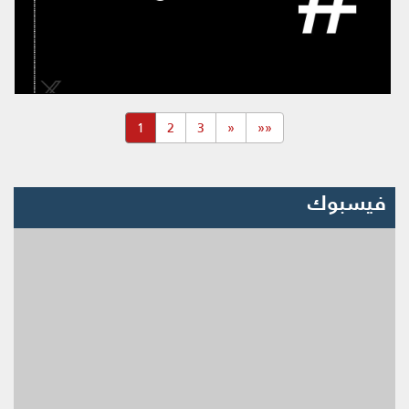
(current)
1
2
3
«
««
فيسبوك