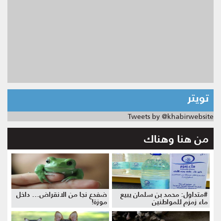
تويتر
Tweets by @khabirwebsite
من هنا وهناك
#متداول: محمد بن سلمان يبيع
ضفدع نجا من الانقراض... داخل
ماء زمزم للمواطنين
موزة!