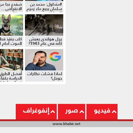
#متداول: محمد بن
ضفدع نجا من
سلمان يبيع ماء زمزم
الانقراض... 
للمواطنين
موزة!
رجل هولندي يعيش
كلب ينقذ قط
كأنه في عام 1943!
الموت أمام ال
لماذا فشلت نظارات
أفضل الطرق 
جوجل؟
الدراسة بكفاءة
نصائح وإرشا
فيديو
صور
إنفوغراف
www.khabir.net