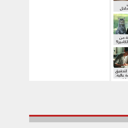
داخل
ة من
كاميرا!
لتحقيق
 عالية:
دات