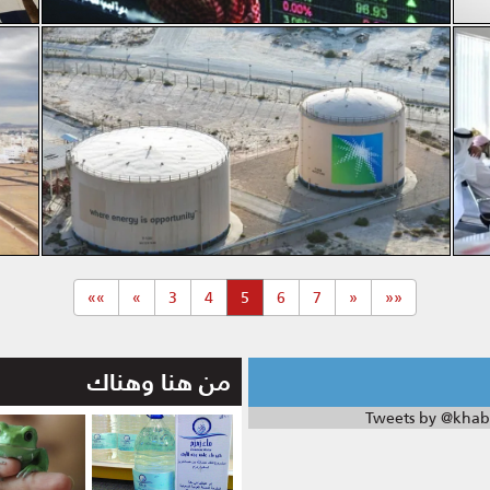
(current)
»»
»
3
4
5
6
7
«
««
من هنا وهناك
Tweets by @khab