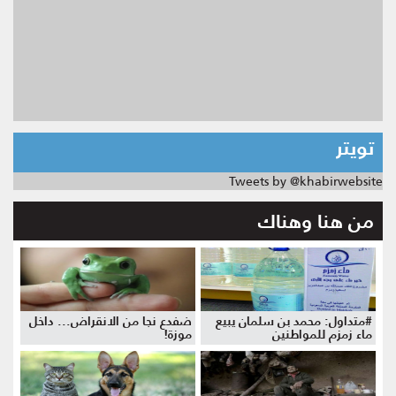
تويتر
Tweets by @khabirwebsite
من هنا وهناك
#متداول: محمد بن سلمان يبيع
ضفدع نجا من الانقراض... داخل
ماء زمزم للمواطنين
موزة!