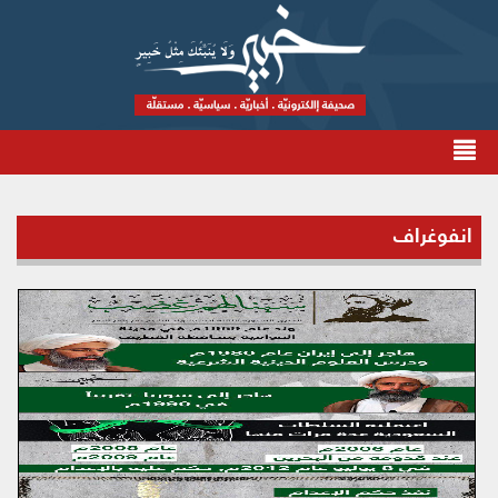
انفوغراف