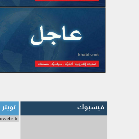
فيسبوك
تويتر
irwebsite