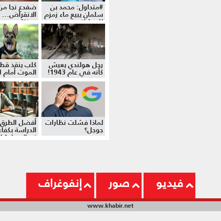
#متداول: محمد بن
ضفدع نجا من
سلمان يبيع ماء زمزم
الانقراض... 
للمواطنين
موزة!
رجل هولندي يعيش
كلب ينقذ قط
كأنه في عام 1943!
الموت أمام ال
لماذا فشلت نظارات
أفضل الطرق 
جوجل؟
الدراسة بكفاءة
نصائح وإرشا
فيديو
صور
إنفوغراف
www.khabir.net