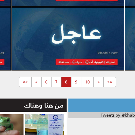
(current)
»»
»
6
7
8
9
10
«
««
من هنا وهناك
Tweets by @khab