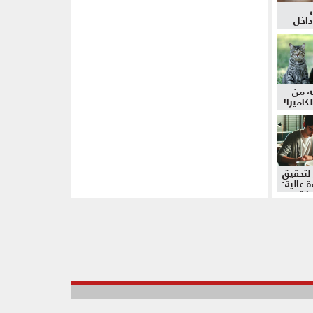
داخل
ة من
كاميرا!
لتحقيق
 عالية:
دات