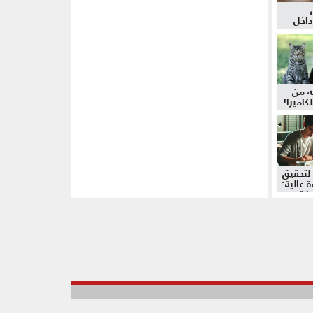
داخل
ة من
كاميرا!
لتحقيق
 عالية:
دات