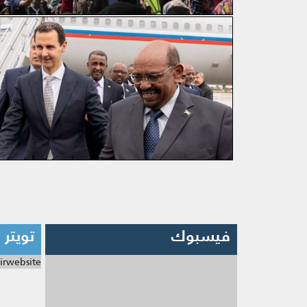
فيسبوك
تويتر
irwebsite