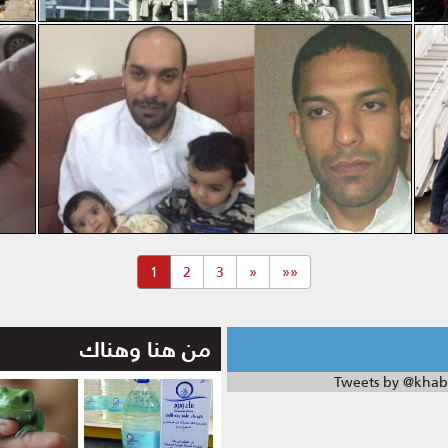
(current)
1
2
3
«
««
من هنا وهناك
Tweets by @khab