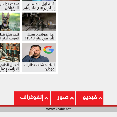
#متداول: محمد بن
ضفدع نجا من
سلمان يبيع ماء زمزم
الانقراض... 
للمواطنين
موزة!
رجل هولندي يعيش
كلب ينقذ قط
كأنه في عام 1943!
الموت أمام ال
لماذا فشلت نظارات
أفضل الطرق 
جوجل؟
الدراسة بكفاءة
نصائح وإرشا
فيديو
صور
إنفوغراف
www.khabir.net