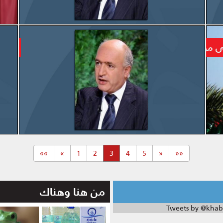
المزيد
من تغيير #الكويت لقناعة #السعودية بشأن التطبيع
أول
المزيد
(current)
»»
»
1
2
3
4
5
«
««
من هنا وهناك
Tweets by @khab