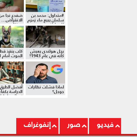
#متداول: محمد بن
ضفدع نجا من
سلمان يبيع ماء زمزم
الانقراض... 
للمواطنين
موزة!
رجل هولندي يعيش
كلب ينقذ قط
كأنه في عام 1943!
الموت أمام ال
لماذا فشلت نظارات
أفضل الطرق 
جوجل؟
الدراسة بكفاءة
نصائح وإرشا
فيديو
صور
إنفوغراف