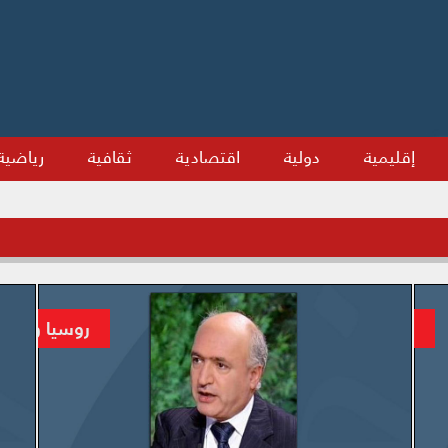
إقليمية
دولية
اقتصادية
ثقافية
رياضية
ورطة أردوغان مع بوتين… وسورية تكسب الرهان
روسيا ومستق