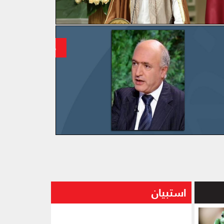
ويّة واشنطن تحصين العودة للاتفاق النوويّ
معادلة القدس تف
استبيان