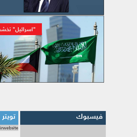
المزيد
"اسرائيل" تخشى 
المزيد
فيسبوك
تويتر
irwebsite