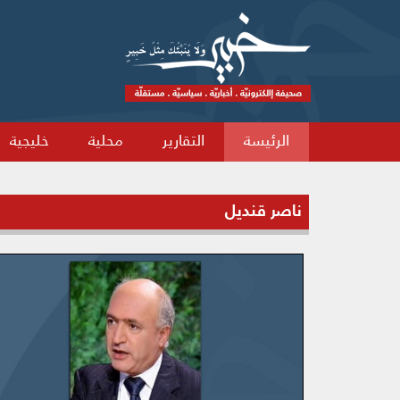
الرئيسة
التقارير
محلية
خليجية
ناصر قنديل