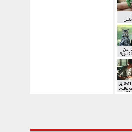
داخل
ة من
كاميرا!
لتحقيق
 عالية:
دات