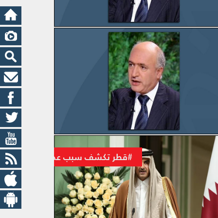
يوم القدس مجدداً
هكذا
ة والإمارات وقطر: التورّط والتراجع والعقد
#قطر تكشف سبب عدم قبولها بتطبيع ا