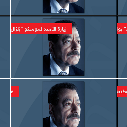
المزيد
 بواجهة “سياسية” بين السعوديين والفلسطينيين..
زيارة الأسد لموسكو “زلزال سي
المزيد
وطنية’ التي ترتكز على المقاومة سيكون النصر حليفها
قمة الت