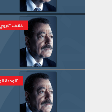
المزيد
خلاف “كروي”
المزيد
’الوحدة ال