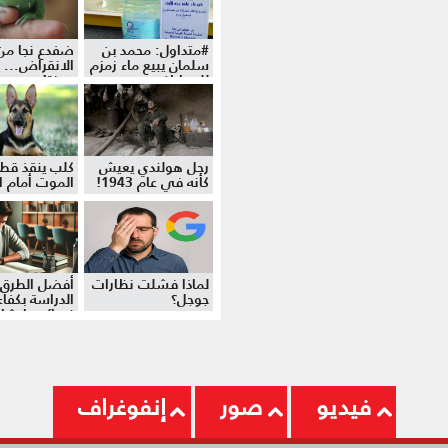
#متداول: محمد بن
ضفدع نجا من
سلمان يبيع ماء زمزم
الانقراض... 
للمواطنين
موزة!
رجل هولندي يعيش
كلب ينقذ قط
كأنه في عام 1943!
الموت أمام ال
لماذا فشلت نظارات
أفضل الطرق 
جوجل؟
الدراسة بكفاءة
نصائح وإرشا
فيديو
صور
إنفوغراف