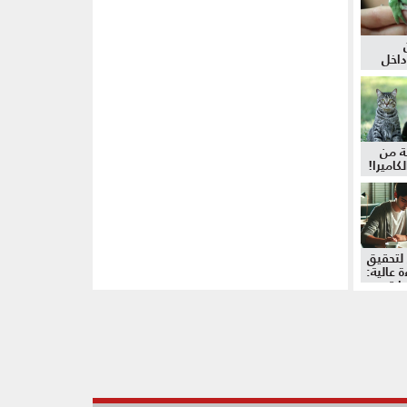
داخل
ة من
كاميرا!
لتحقيق
 عالية:
دات