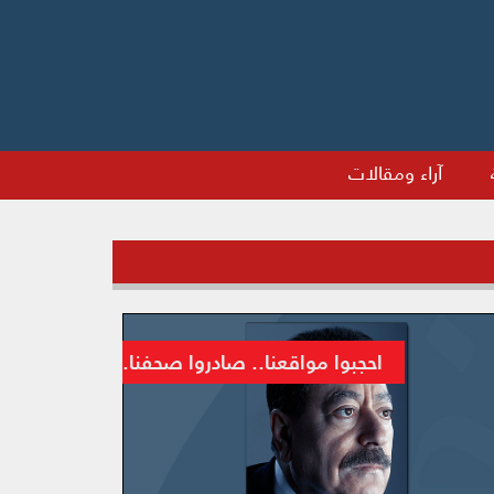
آراء ومقالات
الإسلامية” يتضاعف بعد تفجير شرم الشيخ
احجبوا مواقعنا.. صادروا صحفنا.. اطردونا من 