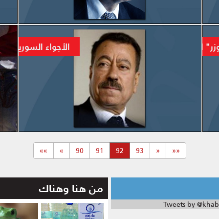
المزيد
زر" الروسي يبدأ اجتياحه للمنطقة عبر البوابة السورية
الأجواء السورية تزد
المزيد
(current)
»»
»
90
91
92
93
«
««
من هنا وهناك
Tweets by @khab