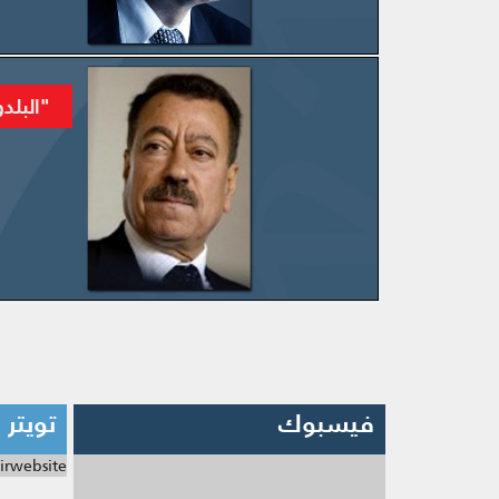
المزيد
"البلدو
المزيد
فيسبوك
تويتر
irwebsite